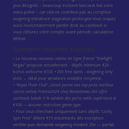
jeux désignés – beaucoup excluent baccarat live voire
video poker – car cela ne contribue pas au compteur
wagering entraînant stagnation prolongée.Vous risquez
aussi involontairement perdre droit au cashback si
vous clôturez votre compte avant période calculatrice
définie.​
Exemples concrets français
• Le nouveau
nouveau casino en ligne france
“Starlight
Vegas” propose actuellement ‑ dépôt minimum €20 ‑
bonus welcome €100 +200 free spins ‑ wagering only
slots → idéal pour amateurs volatilité moyenne.
• “Royal Flush Club”, classé parmi nos top picks meilleur
casino online France2024 chez Basketnews.Net offre
cashback hebdo ‎5 %‎ valable dès perte nette supérieure à
€100 — aucune restriction game type.
• Pour ceux cherchant uniquement sans dépôt,“Lucky
Spin Free” délivre €15 instantanés dès inscription
vérifiée puis demande wagering modéré ‎20x‎ — parfait