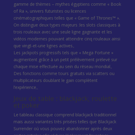
gamme de thèmes – mythes égyptiens comme « Book
of Ra », univers futuristes ou licences
cinématographiques telles que « Game of Thrones™ ».
On distingue deux types majeurs :les slots classiques à
trois rouleaux avec une seule ligne gagnante et les
vidéos modernes pouvant atteindre cinq rouleaux ainsi
que vingt‑et‑une lignes actives。
Les jackpots progressifs tels que « Mega Fortune »
augmentent grâce à un petit prélèvement prélevé sur
chaque mise effectuée au sein du réseau mondial。
Des fonctions comme tours gratuits via scatters ou
multiplicateurs doublant le gain complètent
l’expérience。
Jeux de table : blackjack, roulette
et poker
Le tableau classique comprend blackjack traditionnel
mais aussi variantes très prisées telles que Blackjack
Surrender où vous pouvez abandonner après deux