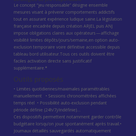
Le concept “jeu responsable” désigne ensemble
mesures visant à prévenir comportements addictifs
tout en assurant expérience ludique saine.La législation
française encadrée depuis création ARJEL puis ANJ
impose obligations claires aux opérateurs — affichage
visibilité limites dépôts/jours/semaine,en option auto-
exclusion temporaire voire définitive accessible depuis
tableau bord utilisateur.Tous ces outils doivent être
faciles activation directe sans justificatif
supplémentaire.*
Outils proposés
• Limites quotidiennes/maximales paramétrables
manuellement • Sessions chronométrées affichées
temps réel • Possibilité auto-exclusion pendant
période définie (24h/7j/indéfinie)…
Ces dispositifs permettent notamment garder contrôle
budgétaire lorsqu’on joue spontanément après travail.•
Journaux détaillés sauvegardés automatiquement