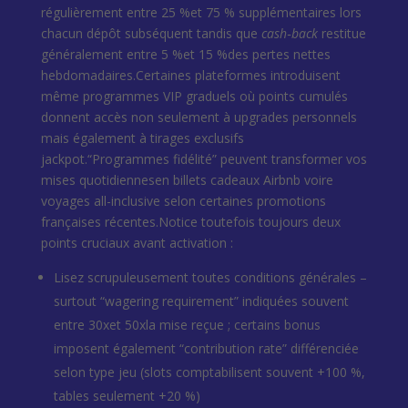
régulièrement entre 25 %et 75 % supplémentaires lors
chacun dépôt subséquent tandis que
cash‑back
restitue
généralement entre 5 %et 15 %des pertes nettes
hebdomadaires.Certaines plateformes introduisent
même programmes VIP graduels où points cumulés
donnent accès non seulement à upgrades personnels
mais également à tirages exclusifs
jackpot.“Programmes fidélité” peuvent transformer vos
mises quotidiennes​en billets cadeaux Airbnb voire
voyages all-inclusive selon certaines promotions
françaises récentes.Notice toutefois toujours deux
points cruciaux avant activation :
Lisez scrupuleusement toutes conditions générales –
surtout “wagering requirement” indiquées souvent
entre 30xet 50xla mise reçue ; certains bonus
imposent également “contribution rate” différenciée
selon type jeu (slots comptabilisent souvent +100 %,
tables seulement +20 %)