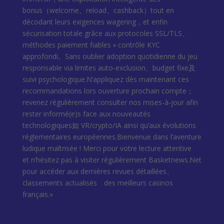
bonus（welcome、reload、cashback）tout en
décodant leurs exigences wagering，et enfin
sécurisation totale grâce aux protocoles SSL/TLS、
méthodes paiement fiables＋contrôle KYC
approfondi。Sans oublier adoption quotidienne du jeu
responsable via limites auto‑exclusion、budget fixe及
suivi psychologique.N’appliquez dès maintenant ces
recommandations lors ouverture prochain compte；
revenez régulièrement consulter nos mises-à‑jour afin
rester informé(e)s face aux nouveautés
technologiques如 VR/crypto/IA ainsi qu’aux évolutions
réglementaires européennes.Bienvenue dans l’aventure
ludique maîtrisée ! Merci pour votre lecture attentive
et n’hésitez pas à visiter régulièrement Basketnews.Net
pour accéder aux dernières revues détaillées、
classements actualisés des meilleurs casinos
français.»