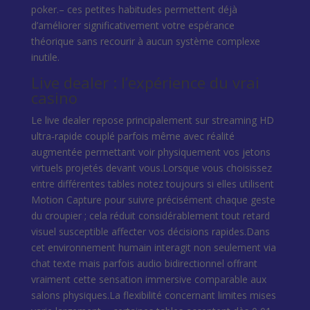
poker.– ces petites habitudes permettent déjà​
d’améliorer significativement votre espérance
théorique sans recourir à aucun système complexe
inutile.​
Live dealer : l’expérience du vrai
casino
Le live dealer repose principalement sur streaming HD
ultra‑rapide couplé parfois même avec réalité
augmentée permettant voir physiquement vos jetons
virtuels projetés devant vous.Lorsque vous choisissez
entre différentes tables notez toujours si elles utilisent
Motion Capture pour suivre précisément chaque geste
du croupier ; cela réduit considérablement tout retard
visuel susceptible affecter vos décisions rapides.Dans
cet environnement humain interagit non seulement via
chat texte mais parfois audio bidirectionnel offrant
vraiment cette sensation immersive comparable aux
salons physiques.La flexibilité concernant limites mises