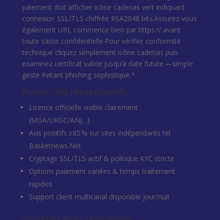
paiement doit afficher icône cadenas vert indiquant
connexion SSL/TLS chiffrée RSA2048 bits.Assurez-vous
également URL commence bien par https:// avant
toute saisie confidentielle.Pour vérifier conformité
technique cliquez simplement icône cadenas puis
examinez certificat valide jusqu’à date future.—simple
geste évitant phishing sophistiqué.*
Points clés récapitulatifs
Licence officielle visible clairement
(MGA/UKGC/ANJ…)
Avis positifs ≥85 % sur sites indépendants tel
Basketnews.Net
Cryptage SSL/TLS actif & politique KYC stricte
Options paiement variées & temps traitement
rapides
Support client multicanal disponible jour/nuit
Stratégies de jeu responsable