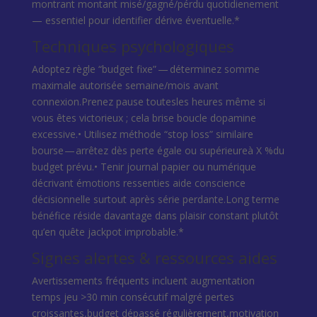
montrant montant misé/gagné/pérdu quotidienement
— essentiel pour identifier dérive éventuelle.*
Techniques psychologiques
Adoptez règle “budget fixe” — déterminez somme
maximale autorisée semaine/mois avant
connexion.Prenez pause toutesles heures même si
vous êtes victorieux ; cela brise boucle dopamine
excessive.• Utilisez méthode “stop loss” similaire
bourse — arrêtez dès perte égale ou supérieureà X %du
budget prévu.• Tenir journal papier ou numérique
décrivant émotions ressenties aide conscience
décisionnelle surtout après série perdante.Long terme
bénéfice réside davantage dans plaisir constant plutôt
qu’en quête jackpot improbable.*
Signes alertes & ressources aides
Avertissements fréquents incluent augmentation
temps jeu >30 min consécutif malgré pertes
croissantes,budget dépassé régulièrement,motivation