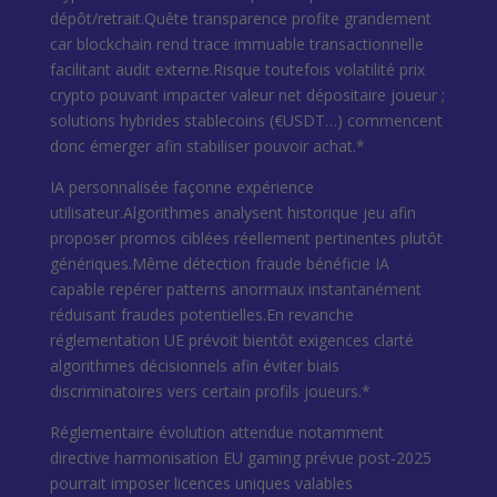
dépôt/retrait.Quête transparence profite grandement
car blockchain rend trace immuable transactionnelle
facilitant audit externe.Risque toutefois volatilité prix
crypto pouvant impacter valeur net dépositaire joueur ;
solutions hybrides stablecoins (€USDT…) commencent
donc émerger afin stabiliser pouvoir achat.*
IA personnalisée façonne expérience
utilisateur.Algorithmes analysent historique jeu afin
proposer promos ciblées réellement pertinentes plutôt
génériques.Même détection fraude bénéficie IA
capable repérer patterns anormaux instantanément
réduisant fraudes potentielles.En revanche
réglementation UE prévoit bientôt exigences clarté
algorithmes décisionnels afin éviter biais
discriminatoires vers certain profils joueurs.*
Réglementaire évolution attendue notamment
directive harmonisation EU gaming prévue post‑2025
pourrait imposer licences uniques valables