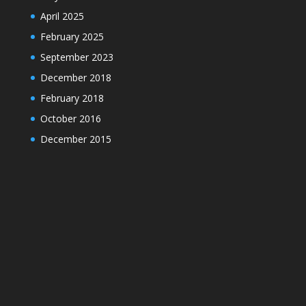
April 2025
February 2025
September 2023
December 2018
February 2018
October 2016
December 2015