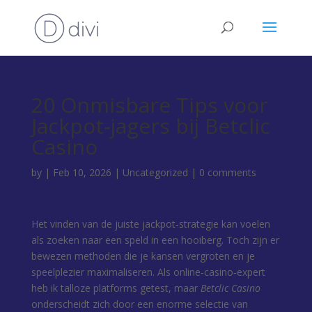
20 Onmisbare Tips voor
Jackpot‑jagers bij Betclic
Casino
by
|
Feb 10, 2026
|
Uncategorized
|
0 comments
Het vinden van de juiste jackpot‑strategie kan voelen
als zoeken naar een speld in een hooiberg. Toch zijn er
bewezen methoden die je kansen vergroten en je
speelplezier maximaliseren. Als online‑casino‑expert
heb ik talloze platforms getest, maar
Betclic Casino
onderscheidt zich door een enorme selectie van