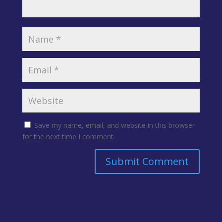
Save my name, email, and website in this browser
for the next time I comment.