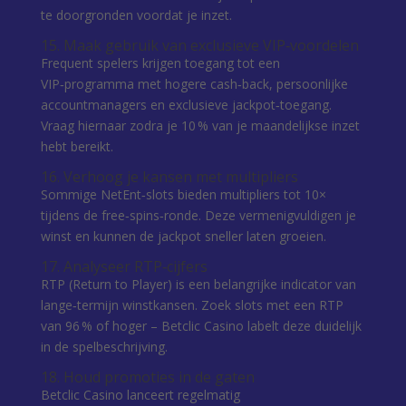
te doorgronden voordat je inzet.
15. Maak gebruik van exclusieve VIP‑voordelen
Frequent spelers krijgen toegang tot een
VIP‑programma met hogere cash‑back, persoonlijke
accountmanagers en exclusieve jackpot‑toegang.
Vraag hiernaar zodra je 10 % van je maandelijkse inzet
hebt bereikt.
16. Verhoog je kansen met multipliers
Sommige NetEnt‑slots bieden multipliers tot 10×
tijdens de free‑spins‑ronde. Deze vermenigvuldigen je
winst en kunnen de jackpot sneller laten groeien.
17. Analyseer RTP‑cijfers
RTP (Return to Player) is een belangrijke indicator van
lange‑termijn winstkansen. Zoek slots met een RTP
van 96 % of hoger – Betclic Casino labelt deze duidelijk
in de spelbeschrijving.
18. Houd promoties in de gaten
Betclic Casino lanceert regelmatig