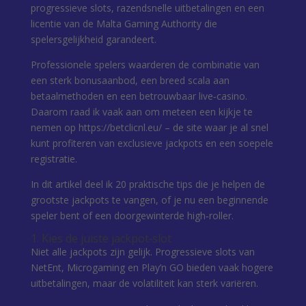
progressieve slots, razendsnelle uitbetalingen en een
licentie van de Malta Gaming Authority die
spelersgelijkheid garandeert.
Professionele spelers waarderen de combinatie van
een sterk bonusaanbod, een breed scala aan
betaalmethoden en een betrouwbaar live‑casino.
Daarom raad ik vaak aan om meteen een kijkje te
nemen op https://betclicnl.eu/ – de site waar je al snel
kunt profiteren van exclusieve jackpots en een soepele
registratie.
In dit artikel deel ik 20 praktische tips die je helpen de
grootste jackpots te vangen, of je nu een beginnende
speler bent of een doorgewinterde high‑roller.
1. Kies de juiste jackpot‑slot
Niet alle jackpots zijn gelijk. Progressieve slots van
NetEnt, Microgaming en Play’n GO bieden vaak hogere
uitbetalingen, maar de volatiliteit kan sterk variëren.