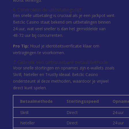
wordt verlengd.
6. Controleer de uitbetalingstijd
Een snelle uitbetaling is cruciaal als je een jackpot wint.
Betclic Casino staat bekend om uitbetalingen binnen
24 uur, wat veel sneller is dan het gemiddelde van
48‑72 uur bij concurrenten.
Pro Tip:
Houd je identiteitsverificatie klaar om
vertragingen te voorkomen.
7. Gebruik een betrouwbare betaalmethode
Voor snelle stortingen en opnames zijn e-wallets zoals
Skrill, Neteller en Trustly ideaal. Betclic Casino
ondersteunt al deze methoden, waardoor je vrijwel
direct kunt spelen.
Betaalmethode
Stortingsspeed
Opnam
Skrill
Direct
24 uur
Neteller
Direct
24 uur