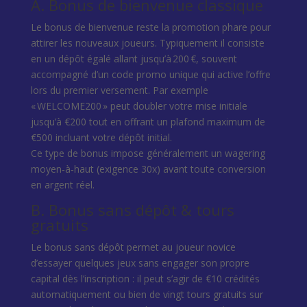
A. Bonus de bienvenue classique
Le bonus de bienvenue reste la promotion phare pour
attirer les nouveaux joueurs. Typiquement il consiste
en un dépôt égalé allant jusqu’à 200 €, souvent
accompagné d’un code promo unique qui active l’offre
lors du premier versement. Par exemple
« WELCOME200 » peut doubler votre mise initiale
jusqu’à €200 tout en offrant un plafond maximum de
€500 incluant votre dépôt initial.
Ce type de bonus impose généralement un wagering
moyen‑à‑haut (exigence 30x) avant toute conversion
en argent réel.
B. Bonus sans dépôt & tours
gratuits
Le bonus sans dépôt permet au joueur novice
d’essayer quelques jeux sans engager son propre
capital dès l’inscription : il peut s’agir de €10 crédités
automatiquement ou bien de vingt tours gratuits sur