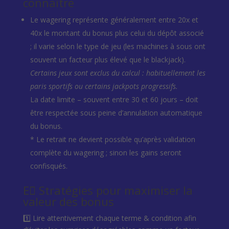
connaître
Le wagering représente généralement entre 20x et
40x le montant du bonus plus celui du dépôt associé
; il varie selon le type de jeu (les machines à sous ont
souvent un facteur plus élevé que le blackjack).
Certains jeux sont exclus du calcul : habituellement les
paris sportifs ou certains jackpots progressifs.
La date limite – souvent entre 30 et 60 jours – doit
être respectée sous peine d’annulation automatique
du bonus.
* Le retrait ne devient possible qu’après validation
complète du wagering ; sinon les gains seront
confisqués.
E️⃣ Stratégies pour maximiser la
valeur des bonus
1️⃣ Lire attentivement chaque terme & condition afin