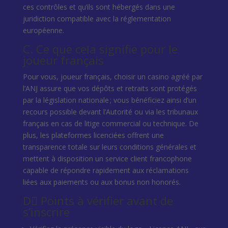
ces contrôles et qu’ils sont hébergés dans une
juridiction compatible avec la réglementation
européenne.
C. Ce que cela signifie pour le
joueur français
Pour vous, joueur français, choisir un casino agréé par
l’ANJ assure que vos dépôts et retraits sont protégés
par la législation nationale ; vous bénéficiez ainsi d’un
recours possible devant l’Autorité ou via les tribunaux
français en cas de litige commercial ou technique. De
plus, les plateformes licenciées offrent une
transparence totale sur leurs conditions générales et
mettent à disposition un service client francophone
capable de répondre rapidement aux réclamations
liées aux paiements ou aux bonus non honorés.
D️⃣ Points à vérifier avant de
s’inscrire