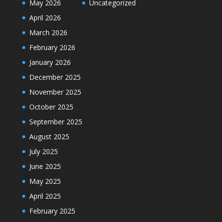
May 2026
Uncategorized
April 2026
March 2026
February 2026
January 2026
December 2025
November 2025
October 2025
September 2025
August 2025
July 2025
June 2025
May 2025
April 2025
February 2025