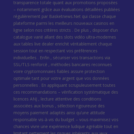
transparence totale quant aux promotions proposées
– notamment grâce aux évaluations détaillées publiées
régulièrement par Basketnews.Net qui classe chaque
plateforme parmi les meilleurs nouveaux casinos en
ligne selon nos critères stricts . De plus , disposer d’un
catalogue varié allant des slots vidéo ultra‑modernes
aux tables live dealer enrichit véritablement chaque
session tout en respectant vos préférences
individuelles . Enfin , sécuriser vos transactions via
SSL/TLS renforcé , méthodes bancaires reconnues
voire cryptomonnaies fiables assure protection
optimale tant pour votre argent que vos données
personnelles . En appliquant scrupuleusement toutes
ces recommandations – vérification systématique des
licences ANJ , lecture attentive des conditions
associées aux bonus , sélection rigoureuse des
moyens paiement adaptés ainsi qu’une attitude
responsable vis-à-vis du budget – vous maximisez vos
chances vivre une expérience ludique agréable tout en
limitant nettement les risques inhérents aux jeux