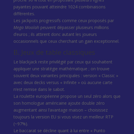
payantes pouvant atteindre 1024 combinaisons
différentes.
Les jackpots progressifs comme ceux proposés par
Mega Moolah
peuvent dépasser plusieurs millions
d’euros ; ils attirent donc autant les joueurs
occasionnels que ceux cherchant un gain exceptionnel.
B. Jeux de table classiques
Le blackjack reste privilégié par ceux qui souhaitent
appliquer une stratégie mathématique ; on trouve
souvent deux variantes principales : version « Classic »
avec deux decks versus « Infinite » où aucune carte
n’est remise dans le sabot.
La roulette européenne propose un seul zéro alors que
son homologue américaine ajoute double zéro
augmentant ainsi l’avantage maison – choisissez
toujours la version EU si vous visez un meilleur RTP
(~97%).
Le baccarat se décline quant à lui entre « Punto