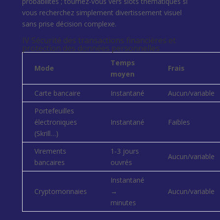
probabilités ; tournez-vous vers slots thématiques si
vous recherchez simplement divertissement visuel
sans prise décision complexe.
IV Sécurité des transactions financières et
protection des données personnelles
Temps
Mode
Frais
moyen
Carte bancaire
Instantané
Aucun/variable
Portefeuilles
électroniques
Instantané
Faibles
(Skrill…)
Virements
1‑3 jours
Aucun/variable
bancaires
ouvrés
Instantané
Cryptomonnaies
→
Aucun/variable
minutes