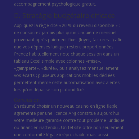
accompagnement psychologique gratuit.
D.​ Stratégie budgétaire efficace
Appliquez la règle dite « 20 % du revenu disponible » :
ne consacrez jamais plus qu’un cinquième mensuel
provenant après paiement fixes (loyer, factures…) afin
que vos dépenses ludique restent proportionnées.
Prenez habituellement note chaque session dans un
tableau Excel simple avec colonnes «mise»,
«gain/perte», «durée», puis analysez mensuellement
vos écarts ; plusieurs applications mobiles dédiées
permettent même cette automatisation avec alertes
lorsqu’on dépasse son plafond fixé.
Conclusion
En résumé choisir un nouveau casino en ligne fiable
agrémenté par une licence ANJ constitue aujourd’hui
votre meilleure garantie contre tout problème juridique
ou financier inattendu . Un tel site offre non seulement
une conformité légale irréprochable mais aussi