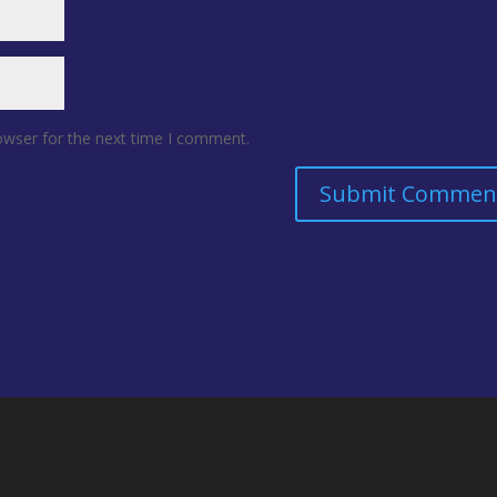
owser for the next time I comment.