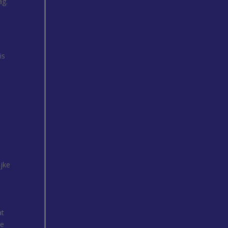
ag.
is
ijke
at
je