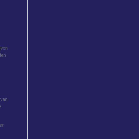
jven
den
n
 van
e
aar