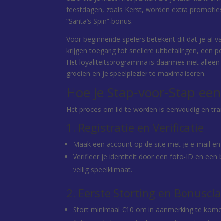
feestdagen, zoals Kerst, worden extra promotie
“Santa’s Spin”‑bonus.
Voor beginnende spelers betekent dit dat je al va
krijgen toegang tot snellere uitbetalingen, een
Het loyaliteitsprogramma is daarmee niet alleen
groeien en je speelplezier te maximaliseren.
Hoe je Stap‑voor‑Stap een 
Het proces om lid te worden is eenvoudig en trans
1. Registratie en Verificatie
Maak een account op de site met je e‑mail e
Verifieer je identiteit door een foto‑ID en een 
veilig speelklimaat.
2. Eerste Storting en Bonuscl
Stort minimaal €10 om in aanmerking te kom