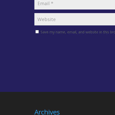
Save my name, email, and website in this br
Archives