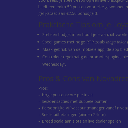
Voorbeeld: Je speelt €100 op een live blackjack‑
biedt een extra 50 punten voor elke gewonnen h
gelijkstaat aan €2,50 bonusgeld.
Praktische Tips om je Loy
Stel een budget in en houd je eraan; dit voork
Speel games met hoge RTP zoals
Mega Joker
Maak gebruik van de mobiele app; de app bied
Controleer regelmatig de promotie‑pagina; hier 
Wednesday”.
Pros & Cons van Novadrea
Pros:
– Hoge puntenscore per inzet
– Seizoensacties met dubbele punten
– Persoonlijke VIP‑accountmanager vanaf nivea
– Snelle uitbetalingen (binnen 24 uur)
– Breed scala aan slots en live dealer spellen