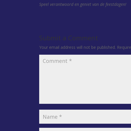
Speel verantwoord en geniet van de feestdagen!
Submit a Comment
Your email address will not be published.
Requir