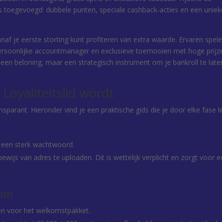
s toegevoegd: dubbele punten, speciale cashback‑acties en een uniek
naf je eerste storting kunt profiteren van extra waarde. Ervaren spele
 persoonlijke accountmanager en exclusieve toernooien met hoge prijz
 een beloning, maar een strategisch instrument om je bankroll te late
Loyaliteitslid wordt
parant. Hieronder vind je een praktische gids die je door elke fase le
n een sterk wachtwoord.
bewijs van adres te uploaden. Dit is wettelijk verplicht en zorgt voor 
aim
en voor het welkomstpakket.