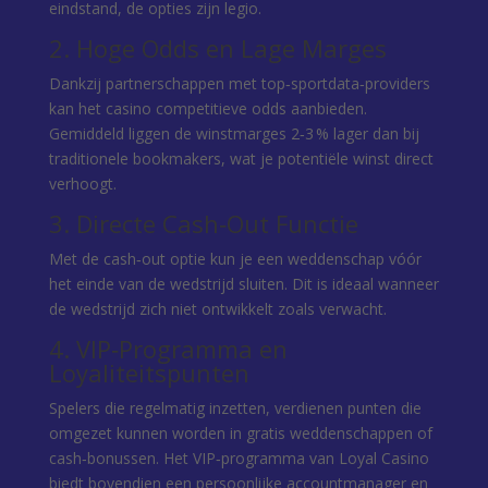
eindstand, de opties zijn legio.
2. Hoge Odds en Lage Marges
Dankzij partnerschappen met top‑sportdata‑providers
kan het casino competitieve odds aanbieden.
Gemiddeld liggen de winstmarges 2‑3 % lager dan bij
traditionele bookmakers, wat je potentiële winst direct
verhoogt.
3. Directe Cash‑Out Functie
Met de cash‑out optie kun je een weddenschap vóór
het einde van de wedstrijd sluiten. Dit is ideaal wanneer
de wedstrijd zich niet ontwikkelt zoals verwacht.
4. VIP‑Programma en
Loyaliteitspunten
Spelers die regelmatig inzetten, verdienen punten die
omgezet kunnen worden in gratis weddenschappen of
cash‑bonussen. Het VIP‑programma van Loyal Casino
biedt bovendien een persoonlijke accountmanager en