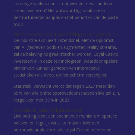
sommige spelers consistent winnen terwijl anderen
steeds verliezen? Het antwoord ligt vaak in een
gestructureerde aanpak en het benutten van de juiste
tools.
De Toekomst van Live Betting bij Loyal Casino
De industrie evolueert razendsnel. Met de opkomst
van AI‑gedreven odds en augmented reality‑streams,
zal de beleving nog realistischer worden. Loyal Casino
investeert al in deze technologieën, waardoor spelers
binnenkort kunnen genieten van interactieve
statistieken die direct op het scherm verschijnen.
Statistiek: Verwacht wordt dat tegen 2027 meer dan
55 % van alle online sportweddenschappen live zal zijn,
vergeleken met 38 % in 2023.
Conclusie: Jouw Volgende Stap
Live betting biedt een spannende manier om sport te
beleven en tegelijk winst te maken. Met een
betrouwbaar platform als Loyal Casino, een breed