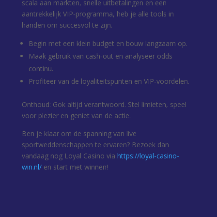
scala aan markten, snelle uitbetalingen en een
aantrekkelijk VIP‑programma, heb je alle tools in
handen om succesvol te zijn.
Begin met een klein budget en bouw langzaam op.
Maak gebruik van cash‑out en analyseer odds
continu.
Profiteer van de loyaliteitspunten en VIP‑voordelen.
Onthoud: Gok altijd verantwoord. Stel limieten, speel
voor plezier en geniet van de actie.
Ben je klaar om de spanning van live
sportweddenschappen te ervaren? Bezoek dan
vandaag nog Loyal Casino via
https://loyal-casino-
win.nl/
en start met winnen!