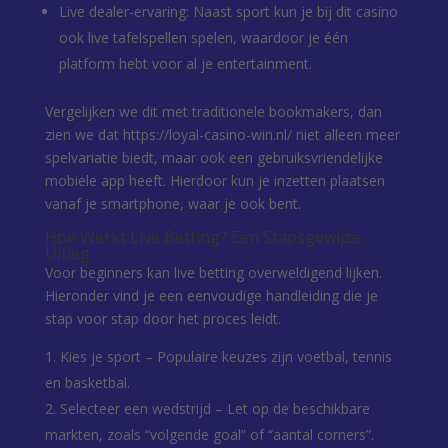
Live dealer‑ervaring: Naast sport kun je bij dit casino
ook live tafelspellen spelen, waardoor je één
platform hebt voor al je entertainment.
Vergelijken we dit met traditionele bookmakers, dan
zien we dat https://loyal-casino-win.nl/ niet alleen meer
spelvariatie biedt, maar ook een gebruiksvriendelijke
mobiele app heeft. Hierdoor kun je inzetten plaatsen
vanaf je smartphone, waar je ook bent.
Hoe Werkt Live Betting? Een Stapsgewijze
Uitleg
Voor beginners kan live betting overweldigend lijken.
Hieronder vind je een eenvoudige handleiding die je
stap voor stap door het proces leidt.
Kies je sport – Populaire keuzes zijn voetbal, tennis
en basketbal.
Selecteer een wedstrijd – Let op de beschikbare
markten, zoals “volgende goal” of “aantal corners”.