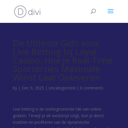
De Ultieme Gids voor
Live Betting bij Loyal
Casino: Hoe je Real‑Time
Sportacties Maximale
Winst Laat Opleveren
by
|
Dec 9, 2025
|
Uncategorized
|
0 comments
Live betting is de snelstgroeiende tak van online
gokken. Terwijl je de wedstrijd volgt, kun je direct
inzetten en profiteren van de dynamische