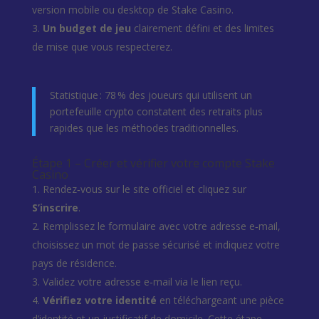
version mobile ou desktop de Stake Casino.
Un budget de jeu
clairement défini et des limites
de mise que vous respecterez.
Statistique : 78 % des joueurs qui utilisent un
portefeuille crypto constatent des retraits plus
rapides que les méthodes traditionnelles.
Étape 1 – Créer et vérifier votre compte Stake
Casino
Rendez‑vous sur le site officiel et cliquez sur
S’inscrire
.
Remplissez le formulaire avec votre adresse e‑mail,
choisissez un mot de passe sécurisé et indiquez votre
pays de résidence.
Validez votre adresse e‑mail via le lien reçu.
Vérifiez votre identité
en téléchargeant une pièce
d’identité et un justificatif de domicile. Cette étape