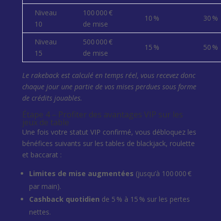
Niveau
100 000 €
10 %
30 %
10
de mise
Niveau
500 000 €
15 %
50 %
15
de mise
Le
rakeback
est calculé en temps réel, vous recevez donc
chaque jour une partie de vos mises perdues sous forme
de crédits jouables.
Étape 4 – Profiter des avantages VIP sur les
jeux de table
Une fois votre statut VIP confirmé, vous débloquez les
bénéfices suivants sur les tables de blackjack, roulette
et baccarat :
Limites de mise augmentées
(jusqu’à 100 000 €
par main).
Cashback quotidien
de 5 % à 15 % sur les pertes
nettes.