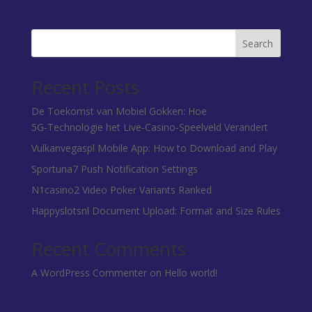
Search
Recent Posts
De Toekomst van Mobiel Gokken: Hoe
5G‑Technologie het Live‑Casino‑Speelveld Verandert
Vulkanvegaspl Mobile App: How to Download and Play
Sportuna7 Push Notification Settings
N1casino2 Video Poker Variants Ranked
Happyslotsnl Document Upload: Format and Size Rules
Recent Comments
A WordPress Commenter
on
Hello world!