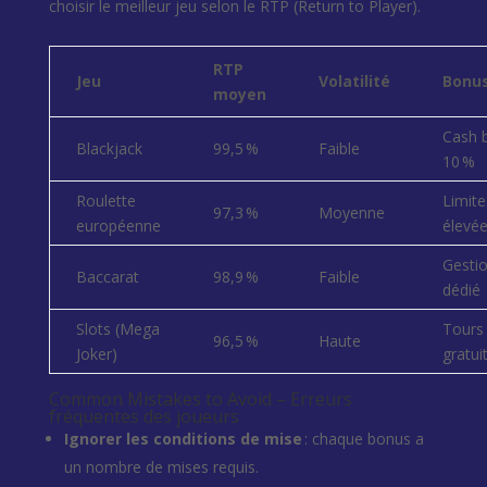
choisir le meilleur jeu selon le RTP (Return to Player).
RTP
Jeu
Volatilité
Bonus
moyen
Cash 
Blackjack
99,5 %
Faible
10 %
Roulette
Limite
97,3 %
Moyenne
européenne
élevé
Gestio
Baccarat
98,9 %
Faible
dédié
Slots (Mega
Tours
96,5 %
Haute
Joker)
gratui
Common Mistakes to Avoid – Erreurs
fréquentes des joueurs
Ignorer les conditions de mise
: chaque bonus a
un nombre de mises requis.