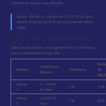
commencer à jouer sans attendre.
Astuce : Utilisez le code promo « CRYPTO10 » pour
obtenir un bonus de 10 % sur votre premier dépôt
crypto.
Étape 3 – Accéder au programme VIP de Stake
Casino
Stake Casino propose un programme VIP à 15 niveaux
avec un rakeback en temps réel.
Bonu
Conditions
Niveau
Rakeback
de
d’accès
dépô
Niveau
0 – 5 000 €
2 %
10 %
1
de mise
Niveau
25 000 € de
5 %
20 %
5
mise