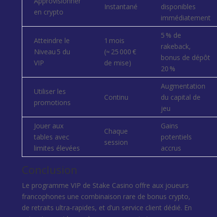
Approvisionner
Instantané
disponibles
en crypto
immédiatement
5 % de
Atteindre le
1 mois
rakeback,
Niveau 5 du
(≈ 25 000 €
bonus de dépôt
VIP
de mise)
20 %
Augmentation
Utiliser les
Continu
du capital de
promotions
jeu
Jouer aux
Gains
Chaque
tables avec
potentiels
session
limites élevées
accrus
Conclusion
Le programme VIP de Stake Casino offre aux joueurs
francophones une combinaison rare de bonus crypto,
de retraits ultra‑rapides, et d’un service client dédié. En