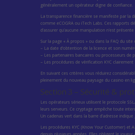
généralement un opérateur digne de confiance.
La transparence financière se manifeste par la di
comme eCOGRA ou iTech Labs. Ces rapports détail
d’assurer qu’aucune manipulation n’est présente
Sur la page « À propos » ou dans la FAQ du site c
– La date d’obtention de la licence et son numé
– Les partenaires bancaires ou processeurs de p
– Les procédures de vérification KYC clairement
En suivant ces critères vous réduirez considérab
pleinement du nouveau paysage du casino en li
Section 3 – Sécurité & pr
Les opérateurs sérieux utilisent le protocole SS
leurs serveurs. Ce cryptage empêche toute interce
Un cadenas vert dans la barre d’adresse indique g
Les procédures KYC (Know Your Customer) et AM
depuis plusieurs années. Elles obligent le joueur à 