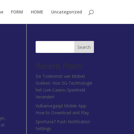
me
FORM
HOME
Uncategorized
Search
Recent Posts
De Toekomst van Mobiel
Gokken: Hoe 5G‑Technologie
het Live‑Casino‑Speelveld
Verandert
Vulkanvegaspl Mobile App:
How to Download and Play
er,
Sportuna7 Push Notification
 et
Settings