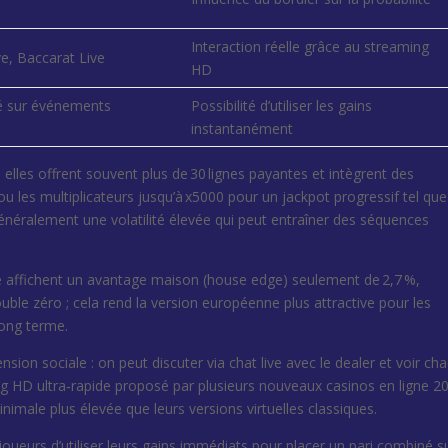
Interaction réelle grâce au streaming
ve, Baccarat Live
HD
é sur événements
Possibilité d’utiliser les gains
instantanément
 elles offrent souvent plus de 30 lignes payantes et intègrent des
u les multiplicateurs jusqu’à x5000 pour un jackpot progressif tel que
néralement une volatilité élevée qui peut entraîner des séquences
 affichent un avantage maison (house edge) seulement de 2,7 %,
uble zéro ; cela rend la version européenne plus attractive pour les
long terme.
sion sociale : on peut discuter via chat live avec le dealer et voir ch
ng HD ultra‑rapide proposé par plusieurs nouveaux casinos en ligne 2
male plus élevée que leurs versions virtuelles classiques.
x joueurs d’utiliser leurs gains immédiats pour placer un pari combiné s