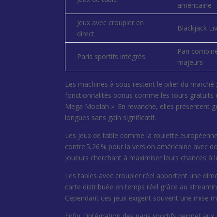
américaine
Jeux avec croupier en
Blackjack Li
direct
Pari combin
Paris sportifs intégrés
majeurs
Les machines à sous restent le pilier du marché ;
fonctionnalités bonus comme les tours gratuits o
Mega Moolah ». En revanche, elles présentent gé
longues sans gain significatif.
Les jeux de table comme la roulette européenne
contre 5,26 % pour la version américaine avec do
joueurs cherchant à maximiser leurs chances à 
Les tables avec croupier réel apportent une dimen
carte distribuée en temps réel grâce au streami
Cependant ces jeux exigent souvent une mise mini
Enfin, l’intégration des paris sportifs permet au