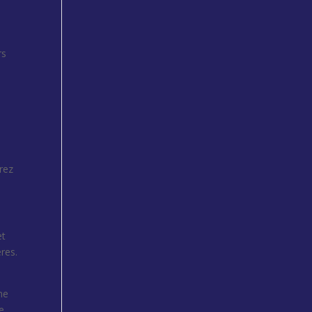
rs
erez
et
res.
ne
le