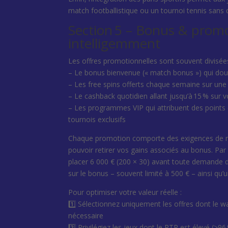
match footballistique ou un tournoi tennis sans q
Section 5 – Bonus & promo
intelligemment
Les offres promotionnelles sont souvent divisées
– Le bonus bienvenue (« match bonus ») qui doub
– Les free spins offerts chaque semaine sur un
– Le cashback quotidien allant jusqu’à 15 % sur 
– Les programmes VIP qui attribuent des points é
tournois exclusifs
Chaque promotion comporte des exigences de mi
pouvoir retirer vos gains associés au bonus. Par
placer 6 000 € (200 × 30) avant toute demande d
sur le bonus – souvent limité à 500 € – ainsi qu’u
Pour optimiser votre valeur réelle :
1️⃣ Sélectionnez uniquement les offres dont le wa
nécessaire
2️⃣ Privilégiez les jeux dont le RTP est élevé (