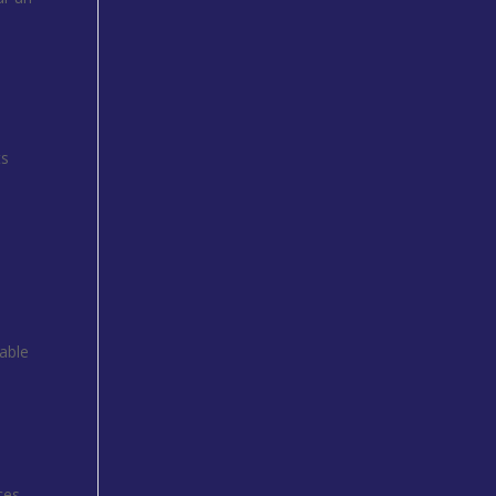
ts
rable
ces