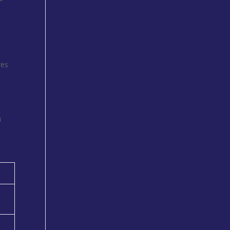
res
u