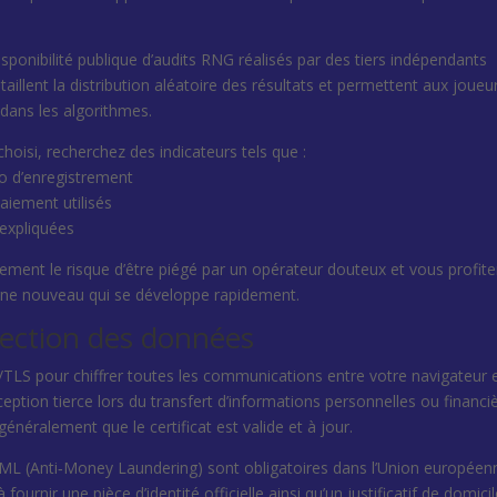
sponibilité publique d’audits RNG réalisés par des tiers indépendants
lent la distribution aléatoire des résultats et permettent aux joueu
 dans les algorithmes.
hoisi, recherchez des indicateurs tels que :
ro d’enregistrement
aiement utilisés
 expliquées
lement le risque d’être piégé par un opérateur douteux et vous profit
gne nouveau qui se développe rapidement.
otection des données
L/TLS pour chiffrer toutes les communications entre votre navigateur 
ption tierce lors du transfert d’informations personnelles ou financiè
énéralement que le certificat est valide et à jour.
L (Anti‑Money Laundering) sont obligatoires dans l’Union européen
fournir une pièce d’identité officielle ainsi qu’un justificatif de domici