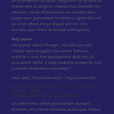
est recommandé—et parfois obligatoire—de déclarer ces
revenus dans la catégorie « revenus issus d’activités non
salariées ». En cas désaccord avec un opérateur vous
pouvez saisir gratuitement le médiateur agréé référencé
sur le site officiel ANJ qui dispose alors six mois
ouvrables pour rendre sa décision contraignante.
FAQ courte
Puis-je jouer depuis l’étranger ?
Oui tant que votre
compte reste enregistré sous licence française;
toutefois si vous êtes physiquement situé hors UE
vous devrez vérifier si votre juridiction accepte les jeux
provenant d’opérateurs européens.*
Liens utiles : https://www.anj.fr – https://www.cnil.fr
Les bonus et promotions : comment profiter
sans se tromper
Types de bonus courants
Les plateformes offrent généralement plusieurs
incitations afin d’attirer nouveaux joueurs puis fidéliser