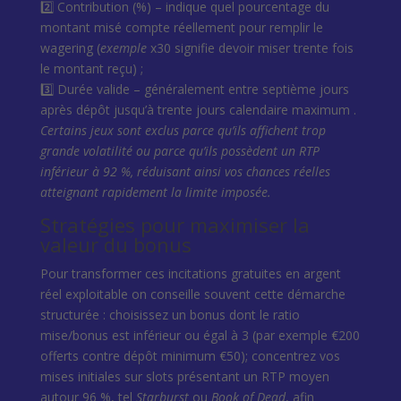
2️⃣ Contribution (%) – indique quel pourcentage du
montant misé compte réellement pour remplir le
wagering (
exemple
x30 signifie devoir miser trente fois
le montant reçu) ;
3️⃣ Durée valide – généralement entre septième jours
après dépôt jusqu’à trente jours calendaire maximum .
Certains jeux sont exclus parce qu’ils affichent trop
grande volatilité ou parce qu’ils possèdent un RTP
inférieur à 92 %, réduisant ainsi vos chances réelles
atteignant rapidement la limite imposée.
Stratégies pour maximiser la
valeur du bonus
Pour transformer ces incitations gratuites en argent
réel exploitable on conseille souvent cette démarche
structurée : choisissez un bonus dont le ratio
mise/bonus est inférieur ou égal à 3 (par exemple €200
offerts contre dépôt minimum €50); concentrez vos
mises initiales sur slots présentant un RTP moyen
autour 96 %, tel
Starburst
ou
Book of Dead
, afin