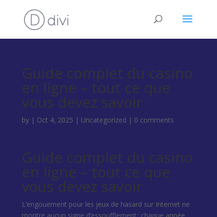
Guide complet du casino
en ligne – tout ce que
vous devez savoir
by
|
Oct 4, 2025
|
Uncategorized
|
0 comments
Guide complet du casino
en ligne – tout ce que
vous devez savoir
L’engouement pour les jeux de hasard sur Internet ne
montre aucun signe d’essoufflement : chaque année,