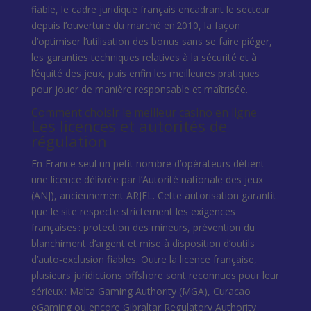
fiable, le cadre juridique français encadrant le secteur
depuis l’ouverture du marché en 2010, la façon
d’optimiser l’utilisation des bonus sans se faire piéger,
les garanties techniques relatives à la sécurité et à
l’équité des jeux, puis enfin les meilleures pratiques
pour jouer de manière responsable et maîtrisée.
Comment choisir le meilleur casino en ligne
Les licences et autorités de
régulation
En France seul un petit nombre d’opérateurs détient
une licence délivrée par l’Autorité nationale des jeux
(ANJ), anciennement ARJEL. Cette autorisation garantit
que le site respecte strictement les exigences
françaises : protection des mineurs, prévention du
blanchiment d’argent et mise à disposition d’outils
d’auto‑exclusion fiables. Outre la licence française,
plusieurs juridictions offshore sont reconnues pour leur
sérieux : Malta Gaming Authority (MGA), Curacao
eGaming ou encore Gibraltar Regulatory Authority