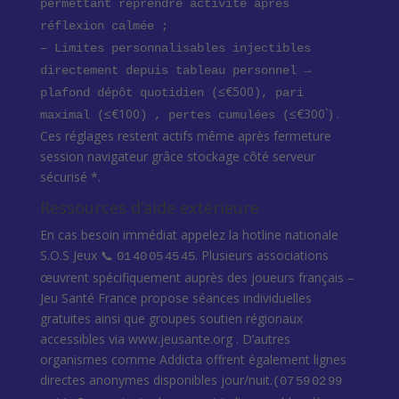
permettant reprendre activité après
réflexion calmée ;
– Limites personnalisables injectibles
directement depuis tableau personnel →
≤€500
plafond dépôt quotidien (
), pari
≤€100
≤€300`) .
maximal (
) , pertes cumulées (
Ces réglages restent actifs même après fermeture
session navigateur grâce stockage côté serveur
sécurisé *.
Ressources d’aide extérieure
En cas besoin immédiat appelez la hotline nationale
S.O.S Jeux 📞
. Plusieurs associations
01 40 05 45 45
œuvrent spécifiquement auprès des joueurs français ­–
Jeu Santé France propose séances individuelles
gratuites ainsi que groupes soutien régionaux
accessibles via www.jeusante.org . D’autres
organismes comme Addicta offrent également lignes
directes anonymes disponibles jour/nuit.
(07 59 02 99