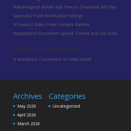
Vulkanvegaspl Mobile App: How to Download and Play
Sportuna7 Push Notification Settings
N1casino2 Video Poker Variants Ranked
Happyslotsnl Document Upload: Format and Size Rules
Recent Comments
A WordPress Commenter
on
Hello world!
Archives
Categories
May 2026
Uncategorized
April 2026
March 2026