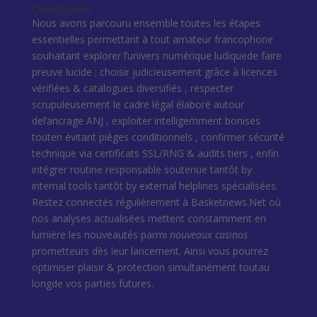
Conclusion
Nous avons parcouru ensemble toutes les étapes
essentielles permettant à tout amateur francophone
souhaitant explorer l’univers numérique ludique​de faire
preuve lucide ; choisir judicieusement grâce à licences
vérifiées & catalogues diversifiés , respecter
scrupuleusement le cadre légal élaboré autour
del’ancrage ANJ , exploiter intelligemment boni­ses
touten évitant pièges conditionnels , confirmer sécurité
technique via certificats SSL/RNG & audits tiers , enfin
intégrer routine responsable soutenue tantôt by
internal tools tantôt by external helplines spécialisées​.
Restez connectés régulièrement à Basketnews.Net où
nos analyses actualisées mettent constamment ​en
lumière ​les nouveautés parmi
nouveaux casinos
prometteurs dès leur lancement.​ Ainsi vous pourrez
optimiser plaisir & protection simultanément toutau
long​de vos parties futures.​