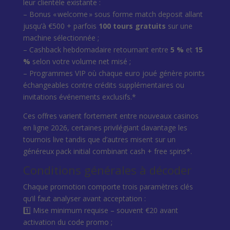
leur clientèle existante :
– Bonus « welcome » sous forme match deposit allant
jusqu’à €500 + parfois
100 tours gratuits
sur une
machine sélectionnée ;
– Cashback hebdomadaire retournant entre
5 %
et
15
%
selon votre volume net misé ;
– Programmes VIP où chaque euro joué génère points
échangeables contre crédits supplémentaires ou
invitations événements exclusifs.*
Ces offres varient fortement entre nouveaux casinos
en ligne 2026, certaines privilégiant davantage les
tournois live tandis que d’autres misent sur un
généreux pack initial combinant cash + free spins*.
Conditions générales à décoder
Chaque promotion comporte trois paramètres clés
qu’il faut analyser avant acceptation :
1️⃣ Mise minimum requise – souvent €20 avant
activation du code promo ;