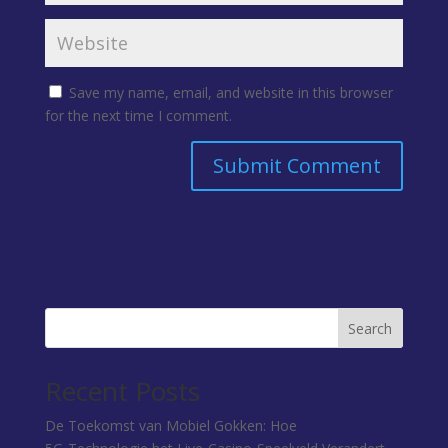
Save my name, email, and website in this browser
for the next time I comment.
Search
Recent Posts
De Toekomst van Mobiel Gokken: Hoe