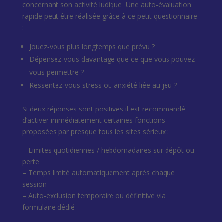
concernant son activité ludique ​ Une auto‑évaluation
rapide peut être réalisée grâce à ce petit questionnaire
:
Jouez‑vous plus longtemps que prévu ?
Dépensez‑vous davantage que ce que vous pouvez
vous permettre ?
Ressentez‑vous stress ou anxiété liée au jeu ?
Si deux réponses sont positives il est recommandé
d’activer immédiatement certaines fonctions
proposées par presque tous les sites sérieux :
– Limites quotidiennes / hebdomadaires sur dépôt ou
perte
– Temps limité automatiquement après chaque
session
– Auto‑exclusion temporaire ou définitive via
formulaire dédié