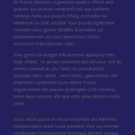
En France plusieurs organismes publics offrent aide
gratuite aux joueurs compulsifs tels que Système
national d’aide aux joueurs (SNAJ) accessible via
téléphone ou chat sécurisé​​ Vous pouvez également
consulter leurs guides détaillés disponibles sur
basketnews.net où nous répertorions toutes
ressources francophones utiles​.
Pour gérer son budget efficacement appliquez cette
règle simple : ne jamais consacrer plus dix pour cent du
revenu mensuel au jeu​​ Tenez un journal précis
indiquant date , durée , mise totale , gains/pertes afin
d’identifier rapidement toute dérive​​ Prenez
régulièrement des pauses prolongées (>30 minutes)
entre deux sessions afin que votre prise décision reste
claire.​
Conclusion
Nous avons passé en revue l’ensemble des éléments
indispensables avant toute première mise sur internet :
comprendre l’infrastructure technique derrière chaque