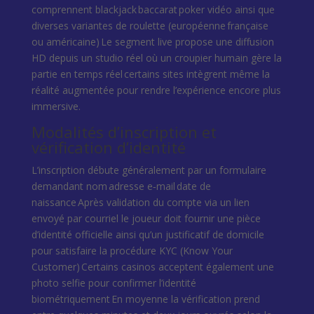
comprennent blackjack baccarat poker vidéo ainsi que
diverses variantes de roulette (européenne française
ou américaine) Le segment live propose une diffusion
HD depuis un studio réel où un croupier humain gère la
partie en temps réel certains sites intègrent même la
réalité augmentée pour rendre l’expérience encore plus
immersive.
Modalités d’inscription et
vérification d’identité
L’inscription débute généralement par un formulaire
demandant nom adresse e‑mail date de
naissance Après validation du compte via un lien
envoyé par courriel le joueur doit fournir une pièce
d’identité officielle ainsi qu’un justificatif de domicile
pour satisfaire la procédure KYC (Know Your
Customer) Certains casinos acceptent également une
photo selfie pour confirmer l’identité
biométriquement En moyenne la vérification prend