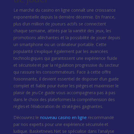
Le marché du casino en ligne connaît une croissance
exponentielle depuis la dernière décennie. En France,
plus d’un million de joueurs actifs se connectent
chaque semaine, attirés par la variété des jeux, les
promotions alléchantes et la possibilité de jouer depuis
un smartphone ou un ordinateur portable. Cette
popularité s’explique également par les avancées
technologiques qui garantissent une expérience fluide
et sécurisée et par la régulation progressive du secteur
qui rassure les consommateurs. Face à cette offre
foisonnante, il devient essentiel de disposer d’un guide
complet et fiable pour éviter les pièges et maximiser le
plaisir de jeu Ce guide vous accompagnera pas à pas
dans le choix des plateformes la compréhension des
règles et l’élaboration de stratégies gagnantes.
Découvrez le
nouveau casino en ligne
recommandé
par nos experts pour une expérience sécurisée et
ludique. Basketnews.Net se spécialise dans l’analyse