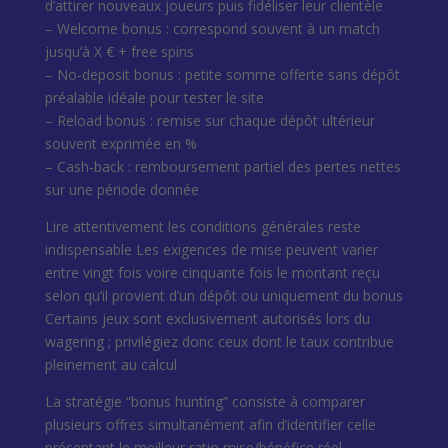
d’attirer nouveaux joueurs puis fidéliser leur clientèle​
– Welcome bonus : correspond souvent à un match
jusqu’à X € + free spins
– No‑deposit bonus : petite somme offerte sans dépôt
préalable idéale pour tester le site
– Reload bonus : remise sur chaque dépôt ultérieur
souvent exprimée en %
– Cash‑back : remboursement partiel des pertes nettes
sur une période donnée
Lire attentivement les conditions générales reste
indispensable​ Les exigences de mise peuvent varier
entre vingt fois voire cinquante fois le montant reçu
selon qu’il provient d’un dépôt ou uniquement du bonus​
Certains jeux sont exclusivement autorisés lors du
wagering ; privilégiez donc ceux dont le taux contribue
pleinement au calcul​
La stratégie “bonus hunting” consiste à comparer
plusieurs offres simultanément afin d’identifier celle
présentant le meilleur ratio mise/bénéfice réel​