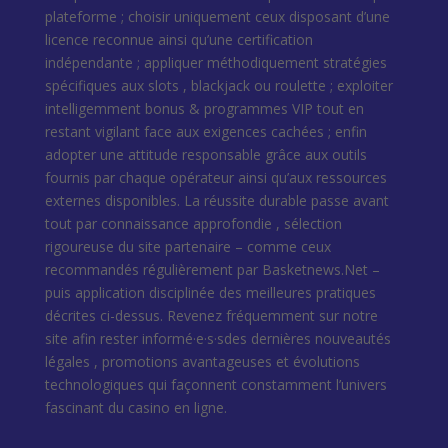
plateforme ; choisir uniquement ceux disposant d’une
licence reconnue ainsi qu’une certification
indépendante ; appliquer méthodiquement stratégies
spécifiques aux slots , blackjack ou roulette ; exploiter
intelligemment bonus & programmes VIP tout en
restant vigilant face aux exigences cachées ; enfin
adopter une attitude responsable grâce aux outils
fournis par chaque opérateur ainsi qu’aux ressources
externes disponibles​. La réussite durable passe avant
tout par connaissance approfondie , sélection
rigoureuse du site partenaire – comme ceux
recommandés régulièrement par Basketnews.Net –
puis application disciplinée des meilleures pratiques
décrites ci-dessus​. Revenez fréquemment sur notre
site afin rester informé·e·s·sdes dernières nouveautés
légales , promotions avantageuses et évolutions
technologiques qui façonnent constamment l’univers
fascinant du casino en ligne.​