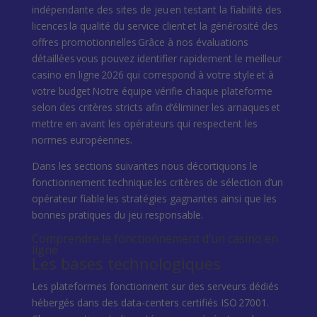
indépendante des sites de jeu en testant la fiabilité des
licences la qualité du service client et la générosité des
offres promotionnelles Grâce à nos évaluations
détaillées vous pouvez identifier rapidement le meilleur
casino en ligne 2026 qui correspond à votre style et à
votre budget Notre équipe vérifie chaque plateforme
selon des critères stricts afin d’éliminer les arnaques et
mettre en avant les opérateurs qui respectent les
normes européennes.
Dans les sections suivantes nous décortiquons le
fonctionnement technique les critères de sélection d’un
opérateur fiable les stratégies gagnantes ainsi que les
bonnes pratiques du jeu responsable.
Comprendre le fonctionnement d’un casino en
ligne
Les bases technologiques
Les plateformes fonctionnent sur des serveurs dédiés
hébergés dans des data‑centers certifiés ISO 27001.