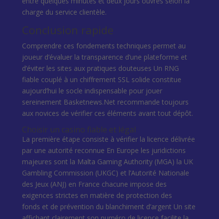
entre quelques minutes et deux jours ouvrés selon la
charge du service clientèle.
Conclusion rapide
Comprendre ces fondements techniques permet au
joueur d’évaluer la transparence d’une plateforme et
d’éviter les sites aux pratiques douteuses Un RNG
fiable couplé à un chiffrement SSL solide constitue
aujourd’hui le socle indispensable pour jouer
sereinement Basketnews.Net recommande toujours
aux novices de vérifier ces éléments avant tout dépôt.
Choisir un casino fiable et légal
La première étape consiste à vérifier la licence délivrée
par une autorité reconnue En Europe les juridictions
majeures sont la Malta Gaming Authority (MGA) la UK
Gambling Commission (UKGC) et l’Autorité Nationale
des Jeux (ANJ) en France chacune impose des
exigences strictes en matière de protection des
fonds et de prévention du blanchiment d’argent Un site
affichant clairement son numéro de licence facilite la