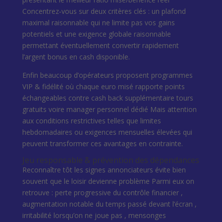
Concentrez‑vous sur deux critères clés : un plafond
maximal raisonnable qui ne limite pas vos gains
potentiels ​et une exigence globale raisonnable
permettant éventuellement convertir rapidement
l’argent bonus en cash disponible.​
Enfin beaucoup d’opérateurs proposent programmes
VIP & fidélité où chaque euro misé rapporte points
échangeables contre cash back supplémentaire tours
gratuits voire manager personnel dédié​ Mais attention
aux conditions restrictives telles que limites
hebdomadaires ou exigences mensuelles élevées qui
peuvent transformer ces avantages en contrainte.​
Jeu responsable & prévention des dépendances
Reconnaître tôt les signes annonciateurs évite bien
souvent que le loisir devienne problème​ Parmi eux on
retrouve : perte progressive du contrôle financier ,
augmentation notable du temps passé devant l’écran ,
irritabilité lorsqu’on ne joue pas , mensonges