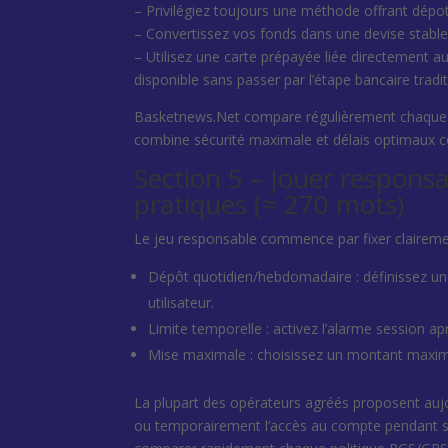
– Privilégiez toujours une méthode offrant dépot 
– Convertissez vos fonds dans une devise stable 
– Utilisez une carte prépayée liée directement au
disponible sans passer par l’étape bancaire tradit
Basketnews.Net compare régulièrement chaque opt
combine sécurité maximale et délais optimaux co
Section 5 – Jouer respons
pratiques (≈ 270 mots)
Le jeu responsable commence par fixer clairement
Dépôt quotidien/hebdomadaire : définissez u
utilisateur.
Limite temporelle : activez l’alarme session ap
Mise maximale : choisissez un montant maximu
La plupart des opérateurs agréés proposent aujo
ou temporairement l’accès au compte pendant s