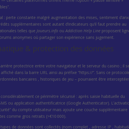
 certaines plateformes offrent même l’option « pause illimitée »
bles”.
ial : perte constante malgré augmentation des mises, sentiment d’anx
dits supplémentaires sont autant d’indicateurs qu’il faut prendre au
nationales telles que
Joueurs.info
ou
Addiction Help Line
proposent lign
e forums anonymes où partager son expérience sans jugement.
rmatique & protection des données
rière protectrice entre votre navigateur et le serveur du casino ; il s
affiché dans la barre URL ainsi au préfixe “https://”. Sans ce protocol
ordonnées bancaires , historiques de jeu – pourraient être interceptée
 considérablement ce périmètre sécurisé : après saisie habituelle du
S ou application authentificatrice (Google Authenticator). L’activati
curité” du compte utilisateur mais ajoute une couche supplémentaire
ntes comme gros retraits (>€10 000).
els types de données sont collectés (nom complet , adresse IP , habitu