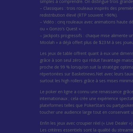
simples à comprendre. On distingue trois grande
– Classiques : trois rouleaux inspirés des premi
redistribution élevé (RTP souvent >96%).
– Vidéo : cinq rouleaux avec animations haute dé
ou « Gonzo’s Quest ».
– Jackpots progressifs : chaque mise alimente u
Moolah » a déjà offert plus de $23 M à ses joueu
Les jeux de table offrent quant à eux une dimen
grâce à son seul zéro qui réduit l’avantage mai
proche de 99 % lorsqu’on suit la stratégie opti
répertoriées sur Basketnews.Net avec leurs taux
surtout les high rollers grâce à ses mises mini
Le poker en ligne a connu une renaissance grâce
internationaux ; cela crée une expérience spectat
plateformes telles que PokerStars ou partypoke
toucher une audience large tout en conservant une
Enfin les jeux avec croupier réel (« Live Dealer »
Les critères essentiels sont la qualité du streami