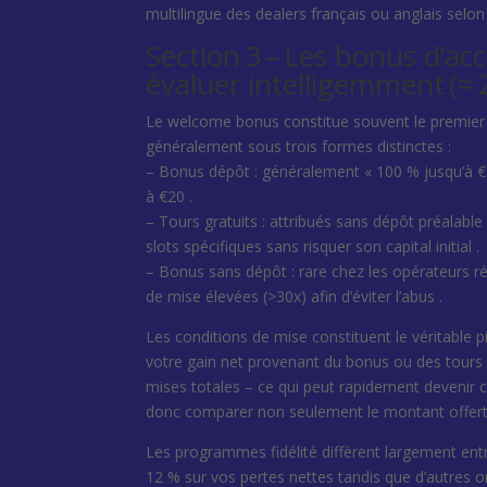
multilingue des dealers français ou anglais selon
Section 3 – Les bonus d’ac
évaluer intelligemment (≈
Le welcome bonus constitue souvent le premier a
généralement sous trois formes distinctes :
– Bonus dépôt : généralement « 100 % jusqu’à €
à €20 .
– Tours gratuits : attribués sans dépôt préalabl
slots spécifiques sans risquer son capital initial .
– Bonus sans dépôt : rare chez les opérateurs rég
de mise élevées (>30x) afin d’éviter l’abus .
Les conditions de mise constituent le véritable 
votre gain net provenant du bonus ou des tours
mises totales – ce qui peut rapidement devenir co
donc comparer non seulement le montant offert m
Les programmes fidélité diffèrent largement entr
12 % sur vos pertes nettes tandis que d’autres