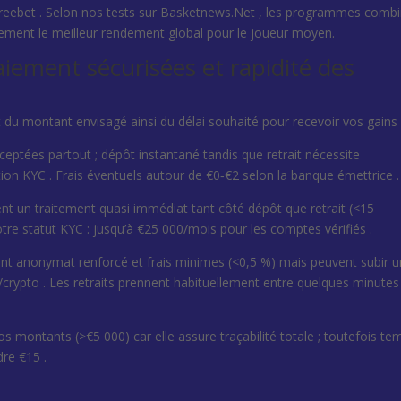
freebet . Selon nos tests sur Basketnews.Net , les programmes comb
lement le meilleur rendement global pour le joueur moyen.
iement sécurisées et rapidité des
u montant envisagé ainsi du délai souhaité pour recevoir vos gains 
eptées partout ; dépôt instantané tandis que retrait nécessite
ion KYC . Frais éventuels autour de €0‑€2 selon la banque émettrice .
rent un traitement quasi immédiat tant côté dépôt que retrait (<15
otre statut KYC : jusqu’à €25 000/mois pour les comptes vérifiés .
t anonymat renforcé et frais minimes (<0,5 %) mais peuvent subir 
rypto . Les retraits prennent habituellement entre quelques minutes
s montants (>€5 000) car elle assure traçabilité totale ; toutefois te
dre €15 .