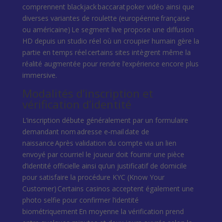
comprennent blackjack baccarat poker vidéo ainsi que
diverses variantes de roulette (européenne française
ou américaine) Le segment live propose une diffusion
HD depuis un studio réel où un croupier humain gère la
partie en temps réel certains sites intègrent même la
réalité augmentée pour rendre l’expérience encore plus
immersive.
Modalités d’inscription et
vérification d’identité
L’inscription débute généralement par un formulaire
demandant nom adresse e‑mail date de
naissance Après validation du compte via un lien
envoyé par courriel le joueur doit fournir une pièce
d’identité officielle ainsi qu’un justificatif de domicile
pour satisfaire la procédure KYC (Know Your
Customer) Certains casinos acceptent également une
photo selfie pour confirmer l’identité
biométriquement En moyenne la vérification prend