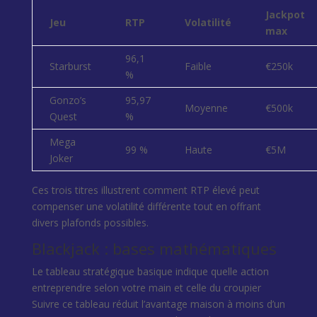
Jackpot
Jeu
RTP
Volatilité
max
96,1
Starburst
Faible
€250k
%
Gonzo’s
95,97
Moyenne
€500k
Quest
%
Mega
99 %
Haute
€5M
Joker
Ces trois titres illustrent comment RTP élevé peut
compenser une volatilité différente tout en offrant
divers plafonds possibles.​
Blackjack : bases mathématiques
Le tableau stratégique basique indique quelle action
entreprendre selon votre main et celle du croupier​
Suivre ce tableau réduit l’avantage maison à moins d’un