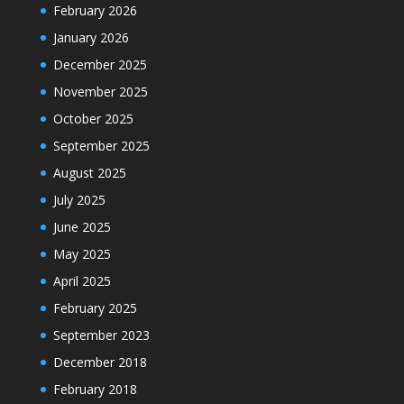
February 2026
January 2026
December 2025
November 2025
October 2025
September 2025
August 2025
July 2025
June 2025
May 2025
April 2025
February 2025
September 2023
December 2018
February 2018