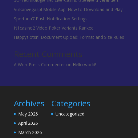
5G‑Technologie het Live‑Casino‑Speelveld Verandert
Vulkanvegaspl Mobile App: How to Download and Play
Sportuna7 Push Notification Settings
N1casino2 Video Poker Variants Ranked
Happyslotsnl Document Upload: Format and Size Rules
Recent Comments
A WordPress Commenter
on
Hello world!
Archives
Categories
May 2026
Uncategorized
April 2026
March 2026