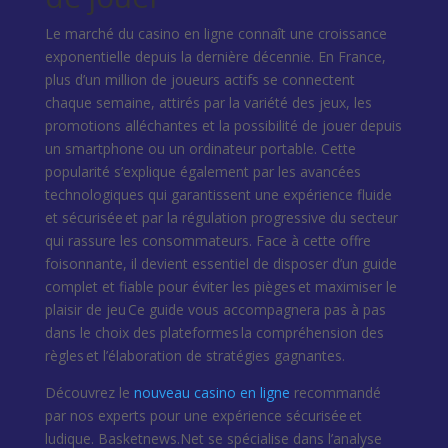
Le marché du casino en ligne connaît une croissance
exponentielle depuis la dernière décennie. En France,
plus d’un million de joueurs actifs se connectent
chaque semaine, attirés par la variété des jeux, les
promotions alléchantes et la possibilité de jouer depuis
un smartphone ou un ordinateur portable. Cette
popularité s’explique également par les avancées
technologiques qui garantissent une expérience fluide
et sécurisée et par la régulation progressive du secteur
qui rassure les consommateurs. Face à cette offre
foisonnante, il devient essentiel de disposer d’un guide
complet et fiable pour éviter les pièges et maximiser le
plaisir de jeu Ce guide vous accompagnera pas à pas
dans le choix des plateformes la compréhension des
règles et l’élaboration de stratégies gagnantes.
Découvrez le
nouveau casino en ligne
recommandé
par nos experts pour une expérience sécurisée et
ludique. Basketnews.Net se spécialise dans l’analyse