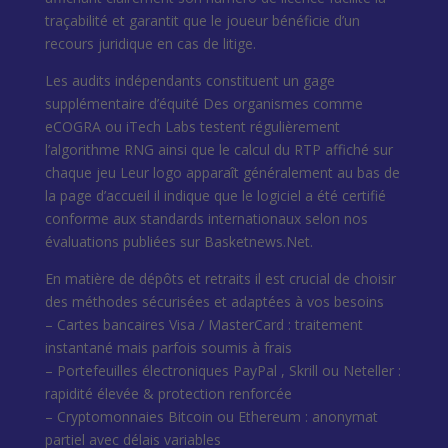
traçabilité et garantit que le joueur bénéficie d’un
recours juridique en cas de litige.
Les audits indépendants constituent un gage
supplémentaire d’équité Des organismes comme
eCOGRA ou iTech Labs testent régulièrement
l’algorithme RNG ainsi que le calcul du RTP affiché sur
chaque jeu Leur logo apparaît généralement au bas de
la page d’accueil il indique que le logiciel a été certifié
conforme aux standards internationaux selon nos
évaluations publiées sur Basketnews.Net.
En matière de dépôts et retraits il est crucial de choisir
des méthodes sécurisées et adaptées à vos besoins
– Cartes bancaires Visa / MasterCard : traitement
instantané mais parfois soumis à frais
– Portefeuilles électroniques PayPal , Skrill ou Neteller :
rapidité élevée & protection renforcée
– Cryptomonnaies Bitcoin ou Ethereum : anonymat
partiel avec délais variables