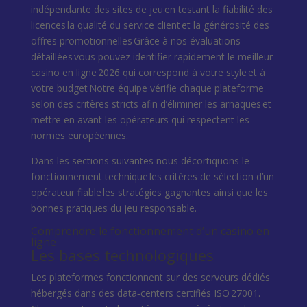
indépendante des sites de jeu en testant la fiabilité des
licences la qualité du service client et la générosité des
offres promotionnelles Grâce à nos évaluations
détaillées vous pouvez identifier rapidement le meilleur
casino en ligne 2026 qui correspond à votre style et à
votre budget Notre équipe vérifie chaque plateforme
selon des critères stricts afin d’éliminer les arnaques et
mettre en avant les opérateurs qui respectent les
normes européennes.
Dans les sections suivantes nous décortiquons le
fonctionnement technique les critères de sélection d’un
opérateur fiable les stratégies gagnantes ainsi que les
bonnes pratiques du jeu responsable.
Comprendre le fonctionnement d’un casino en
ligne
Les bases technologiques
Les plateformes fonctionnent sur des serveurs dédiés
hébergés dans des data‑centers certifiés ISO 27001.