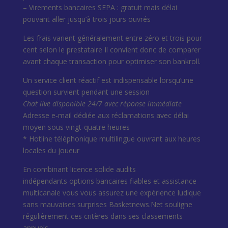
– Virements bancaires SEPA : gratuit mais délai
pouvant aller jusqu’à trois jours ouvrés
Les frais varient généralement entre zéro et trois pour
cent selon le prestataire Il convient donc de comparer
avant chaque transaction pour optimiser son bankroll.
Un service client réactif est indispensable lorsqu’une
question survient pendant une session
Chat live disponible 24/7 avec réponse immédiate
Adresse e‑mail dédiée aux réclamations avec délai
moyen sous vingt‑quatre heures
* Hotline téléphonique multilingue ouvrant aux heures
locales du joueur
En combinant licence solide audits
indépendants options bancaires fiables et assistance
multicanale vous vous assurez une expérience ludique
sans mauvaises surprises Basketnews.Net souligne
régulièrement ces critères dans ses classements
annuels.