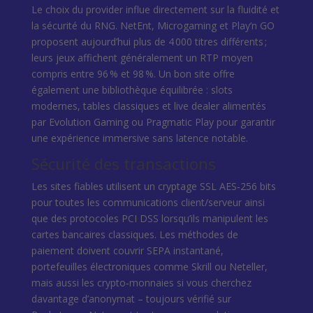
Le choix du provider influe directement sur la fluidité et
la sécurité du RNG. NetEnt, Microgaming et Play’n GO
proposent aujourd’hui plus de 4 000 titres différents ;
leurs jeux affichent généralement un RTP moyen
compris entre 96 % et 98 %. Un bon site offre
également une bibliothèque équilibrée : slots
modernes, tables classiques et live dealer alimentés
par Evolution Gaming ou Pragmatic Play pour garantir
une expérience immersive sans latence notable.
Sécurité des transactions
Les sites fiables utilisent un cryptage SSL AES‑256 bits
pour toutes les communications client/serveur ainsi
que des protocoles PCI DSS lorsqu’ils manipulent les
cartes bancaires classiques. Les méthodes de
paiement doivent couvrir SEPA instantané,
portefeuilles électroniques comme Skrill ou Neteller,
mais aussi les crypto‑monnaies si vous cherchez
davantage d’anonymat – toujours vérifié sur