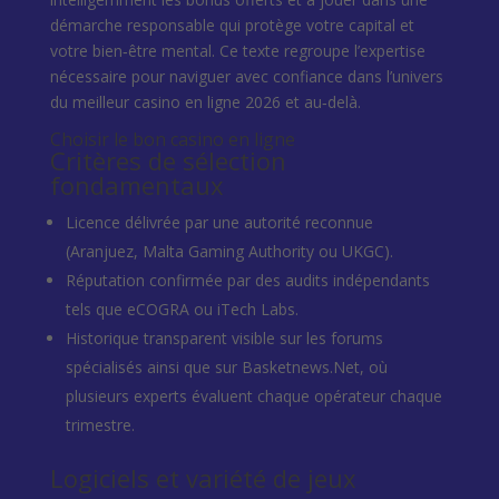
démarche responsable qui protège votre capital et
votre bien‑être mental. Ce texte regroupe l’expertise
nécessaire pour naviguer avec confiance dans l’univers
du meilleur casino en ligne 2026 et au‑delà.
Choisir le bon casino en ligne
Critères de sélection
fondamentaux
Licence délivrée par une autorité reconnue
(Aranjuez, Malta Gaming Authority ou UKGC).
Réputation confirmée par des audits indépendants
tels que eCOGRA ou iTech Labs.
Historique transparent visible sur les forums
spécialisés ainsi que sur Basketnews.Net, où
plusieurs experts évaluent chaque opérateur chaque
trimestre.
Logiciels et variété de jeux