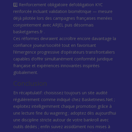
2️⃣ Renforcement obligatoire del’obligation KYC
renforcée incluant validation biométrique — mesure
déjà pilotée lors des campagnes françaises menées
conjointement avec ARJEL puis désormais
basketgames.fr .
Ces réformes devraient accroître encore davantage la
confiance joueur/société tout en favorisant
l’émergence progressive d’opérateurs transfrontaliers
capables d’offrir simultanément conformité juridique
française et expériences innovantes inspirées
globalement.
Conclusion
En récapitulatif : choisissez toujours un site audité
régulièrement comme indiqué chez Basketnews.Net ;
exploitez intelligemment chaque promotion grâce à
une lecture fine du wagering ; adoptez dès aujourd’hui
une discipline stricte autour de votre bankroll avec
outils dédiés ; enfin suivez assidûment nos mises à