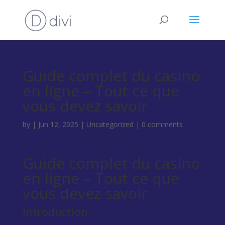
Guide complet du casino
en ligne – Tout ce que
vous devez savoir
by
|
Jun 12, 2025
|
Uncategorized
|
0 comments
Guide complet du casino
en ligne – Tout ce que
vous devez savoir
Introduction