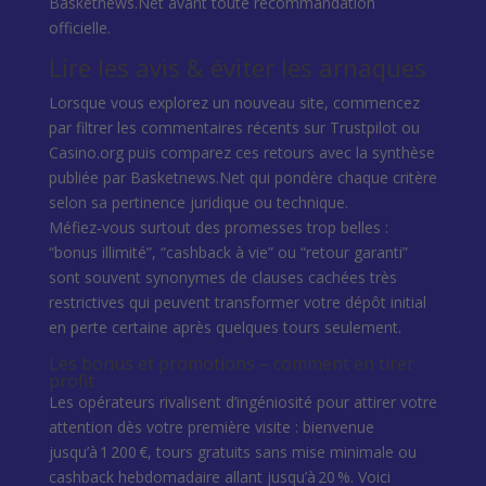
Basketnews.Net avant toute recommandation
officielle.
Lire les avis & éviter les arnaques
Lorsque vous explorez un nouveau site, commencez
par filtrer les commentaires récents sur Trustpilot ou
Casino.org puis comparez ces retours avec la synthèse
publiée par Basketnews.Net qui pondère chaque critère
selon sa pertinence juridique ou technique.
Méfiez‑vous surtout des promesses trop belles :
“bonus illimité”, “cashback à vie” ou “retour garanti”
sont souvent synonymes de clauses cachées très
restrictives qui peuvent transformer votre dépôt initial
en perte certaine après quelques tours seulement.
Les bonus et promotions – comment en tirer
profit
Les opérateurs rivalisent d’ingéniosité pour attirer votre
attention dès votre première visite : bienvenue
jusqu’à 1 200 €, tours gratuits sans mise minimale ou
cashback hebdomadaire allant jusqu’à 20 %. Voici