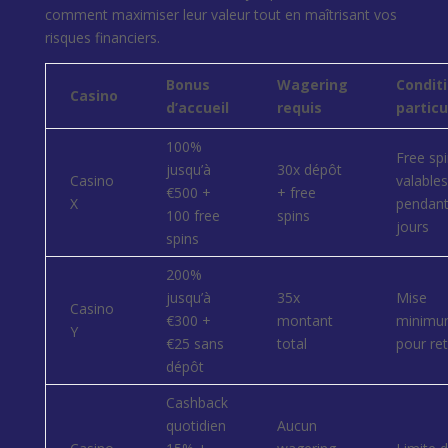
comment maximiser leur valeur tout en maîtrisant vos
risques financiers.
Bonus
Wagering
Condit
Casino
d’accueil
requis
particu
100%
Free sp
jusqu’à
30x dépôt
Casino
valables
€500 +
+ free
X
pendant
100 free
spins
jours
spins
200%
jusqu’à
35x
Mise
Casino
€300 +
montant
minimu
Y
€25 sans
total
pour ret
dépôt
Cashback
quotidien
Aucun