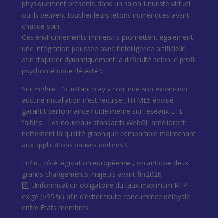
physiquement présents dans un salon futuriste virtuel
où ils peuvent toucher leurs jetons numériques avant
chaque spin.
Ces environnements immersifs promettent également
une intégration poussée avec l’intelligence artificielle
afin d’ajuster dynamiquement la difficulté selon le profil
psychométrique détecté.\
Sur mobile , l’« instant play » continue son expansion :
aucune installation n’est requise ; HTML5 évolué
garantit performance fluide même sur réseaux LTE
faibles . Les nouveaux standards WebGL améliorent
nettement la qualité graphique comparable maintenant
aux applications natives dédiées.\
Enfin , côté législation européenne , on anticipe deux
grands changements majeurs avant fin 2026 :
1️⃣ Uniformisation obligatoire du taux maximum RTP
exigé (>95 %) afin d’éviter toute concurrence déloyale
entre États membres.