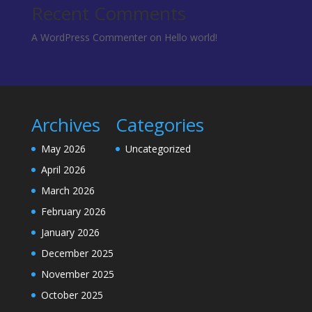
Recent Comments
A WordPress Commenter
on
Hello world!
Archives
Categories
May 2026
Uncategorized
April 2026
March 2026
February 2026
January 2026
December 2025
November 2025
October 2025