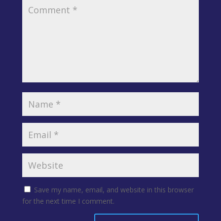
Save my name, email, and website in this browser
for the next time I comment.