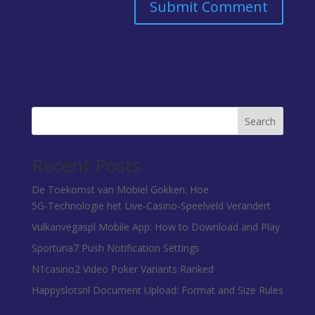
Search
Recent Posts
De Toekomst van Mobiel Gokken: Hoe
5G‑Technologie het Live‑Casino‑Speelveld Verandert
Vulkanvegaspl Mobile App: How to Download and Play
Sportuna7 Push Notification Settings
N1casino2 Video Poker Variants Ranked
Happyslotsnl Document Upload: Format and Size Rules