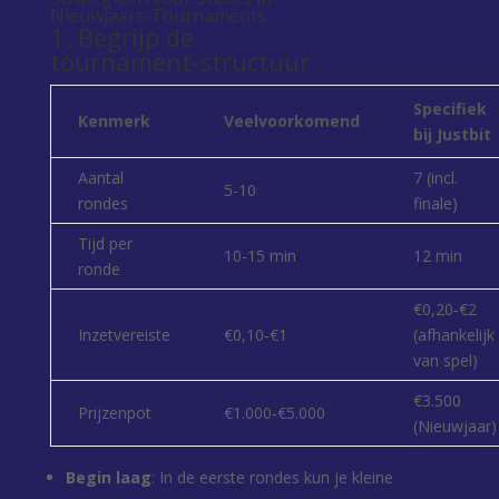
Nieuwjaars‑Tournaments
1. Begrijp de
tournament‑structuur
Specifiek
Kenmerk
Veelvoorkomend
bij Justbit
Aantal
7 (incl.
5‑10
rondes
finale)
Tijd per
10‑15 min
12 min
ronde
€0,20‑€2
Inzetvereiste
€0,10‑€1
(afhankelijk
van spel)
€3.500
Prijzenpot
€1.000‑€5.000
(Nieuwjaar)
Begin laag
: In de eerste rondes kun je kleine