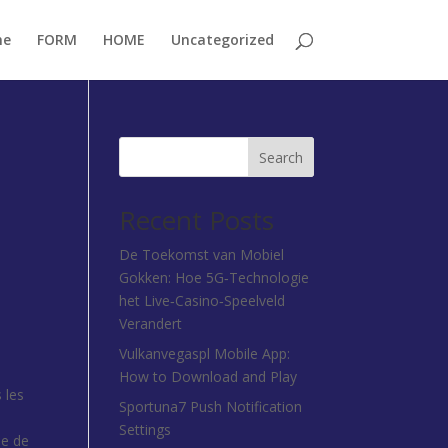
me
FORM
HOME
Uncategorized
Search
Recent Posts
De Toekomst van Mobiel
Gokken: Hoe 5G‑Technologie
het Live‑Casino‑Speelveld
Verandert
Vulkanvegaspl Mobile App:
How to Download and Play
 les
Sportuna7 Push Notification
Settings
ée de