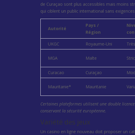
de Curaçao sont plus accessibles mais moins stric
qui ciblent un public international sans exigence
Pays /
Niv
Autorité
Région
con
UKGC
Royaume‑Uni
Très
MGA
Malte
Stric
Curacao
Curaçao
Mod
Mauritanie*
Mauritanie
Vari
Certaines plateformes utilisent une double licen
conservant la sécurité européenne.
Variété des jeux
Un casino en ligne nouveau doit proposer un cat