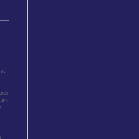
s
ils
eures
eur –
s
s