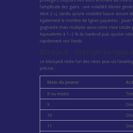
l’amplitude des gains : une volatilité élevée gé
Alive 2 »), tandis qu’une volatilité basse assur
également le nombre de lignes payantes : jouer
gagnante mais multiplie aussi votre mise totale
équivalente à 1–2 % du bankroll puis ajuster selon
rapidement vos fonds.
Blackjack : stratégie basique
Le blackjack reste l’un des rares jeux où l’avan
précise :
Main du joueur
Ac
8 ou moins
Tir
9
Dou
10
Dou
11
Dou