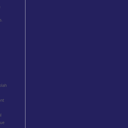
«
g
s.
olah
ent
l
que