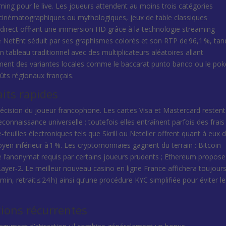
ng pour le live. Les joueurs attendent au moins trois catégories
 cinématographiques ou mythologiques, jeux de table classiques
n direct offrant une immersion HD grâce à la technologie streaming
 de NetEnt séduit par ses graphismes colorés et son RTP de 96,1 %, tan
 tableau traditionnel avec des multiplicateurs aléatoires allant
ement des variantes locales comme le baccarat punto banco ou le pok
ts régionaux français.
its rapides
écision du joueur francophone. Les cartes Visa et Mastercard restent
reconnaissance universelle ; toutefois elles entraînent parfois des frais
feuilles électroniques tels que Skrill ou Neteller offrent quant à eux 
yen inférieur à 1 %. Les cryptomonnaies gagnent du terrain : Bitcoin
e l’anonymat requis par certains joueurs prudents ; Ethereum propose
Layer‑2. Le meilleur nouveau casino en ligne France affichera toujour
min, retrait ≤ 24 h) ainsi qu’une procédure KYC simplifiée pour éviter l
ions récurrentes