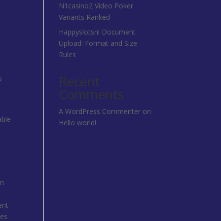
N1casino2 Video Poker
Variants Ranked
Happyslotsnl Document
Upload: Format and Size
Rules
Recent
s
Comments
A WordPress Commenter
on
able
Hello world!
En
ent
ces