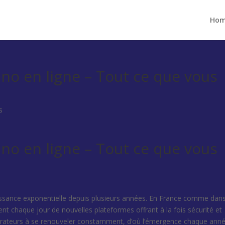
Ho
no en ligne – Tout ce que vous
s
no en ligne – Tout ce que vous
issance exponentielle depuis plusieurs années. En France comme dans
nt chaque jour de nouvelles plateformes offrant à la fois sécurité et
érateurs à se renouveler constamment, d’où l’émergence chaque ann