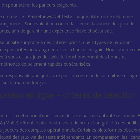
ion pour attirer les parieurs exigeants.
e un rôle clé : Basketnews.Net teste chaque plateforme selon une
 joueurs. Son évaluation couvre la licence, la variété des jeux, les
us, afin de garantir une expérience fiable et sécurisée.
r un site sûr grâce à des critères précis, quels types de jeux sont
urs spécificités pour augmenter vos chances de gain. Nous aborderon
s à sous et aux jeux de table, le fonctionnement des bonus et
s méthodes de paiement rapides et sécurisées.
eu responsable afin que votre passion reste un loisir maîtrisé et agré
e sur le marché français.
casino en ligne – critères de sélection
e est la détention d’une licence délivrée par une autorité reconnue. 
(Malte) offrent le plus haut niveau de protection grâce à des audits
 des joueurs des comptes opérationnels. Certaines plateformes obtienn
’équité des jeux via des tests indépendants. En comparaison, les licen