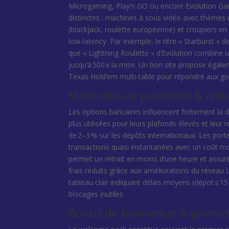
Microgaming, Play’n GO ou encore Evolution Gami
distinctes : machines à sous vidéo avec thèmes
(blackjack, roulette européenne) et croupiers e
low‑latency. Par exemple, le titre « Starburst »
que « Lightning Roulette » d’Evolution combine un
jusqu’à 500 x la mise. Un bon site propose égal
Texas Hold’em multi‑table pour répondre aux goû
Méthodes de paiement & retra
Les options bancaires influencent fortement la d
plus utilisées pour leurs plafonds élevés et leur 
de 2–3 % sur les dépôts internationaux. Les porte‑
transactions quasi instantanées avec un coût mo
permet un retrait en moins d’une heure et assur
frais réduits grâce aux améliorations du réseau 
tableau clair indiquant délais moyens (dépot ≤ 15 
blocages inutiles.
Bonus de bienvenue & promot