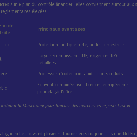
tes sur le plan du contrôle financier ; elles conviennent surtout aux s
s réglementaires élevées.
eau de
Principaux avantages
trôle
 strict
Protection juridique forte, audits trimestriels
Large reconnaissance UE, exigences KYC
t
détaillées
éré
Processus d’obtention rapide, coûts réduits
Souvent combinée avec licences européennes
able
pour élargir l’offre
ce incluant la Mauritanie pour toucher des marchés émergents tout en
alogue riche couvrant plusieurs fournisseurs majeurs tels que NetEnt