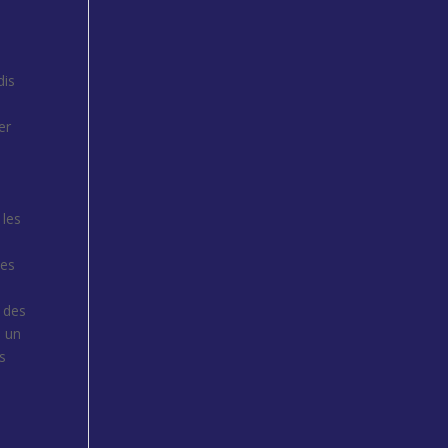
dis
er
 les
des
 des
s un
es