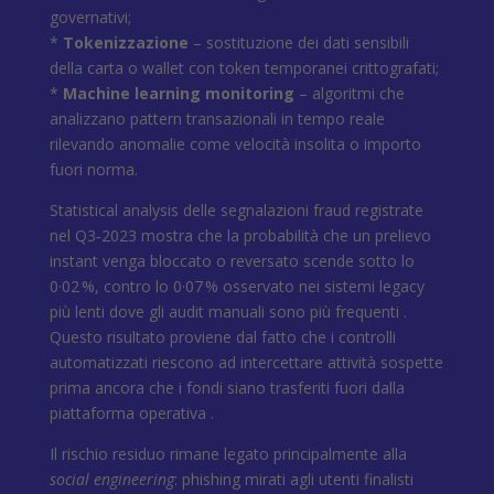
governativi;
*
Tokenizzazione
– sostituzione dei dati sensibili
della carta o wallet con token temporanei crittografati;
*
Machine learning monitoring
– algoritmi che
analizzano pattern transazionali in tempo reale
rilevando anomalie come velocità insolita o importo
fuori norma.
Statistical analysis delle segnalazioni fraud registrate
nel Q3‑2023 mostra che la probabilità che un prelievo
instant venga bloccato o reversato scende sotto lo
0·02 %, contro lo 0·07 % osservato nei sistemi legacy
più lenti dove gli audit manuali sono più frequenti .
Questo risultato proviene dal fatto che i controlli
automatizzati riescono ad intercettare attività sospette
prima ancora che i fondi siano trasferiti fuori dalla
piattaforma operativa .
Il rischio residuo rimane legato principalmente alla
social engineering
: phishing mirati agli utenti finalisti