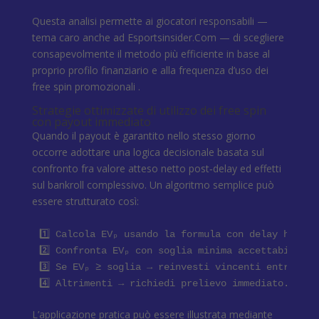
Questa analisi permette ai giocatori responsabili —
tema caro anche ad Esportsinsider.Com — di scegliere
consapevolmente il metodo più efficiente in base al
proprio profilo finanziario e alla frequenza d’uso dei
free spin promozionali .
Strategie ottimizzate di utilizzo dei free spin
con payout immediato
Quando il payout è garantito nello stesso giorno
occorre adottare una logica decisionale basata sul
confronto fra valore atteso netto post‑delay ed effetti
sul bankroll complessivo. Un algoritmo semplice può
essere strutturato così:
1️⃣ Calcola EVₚ usando la formula con delay h reale
2️⃣ Confronta EVₚ con soglia minima accettabile (e
3️⃣ Se EVₚ ≥ soglia → reinvesti vincenti entro lo 
L’applicazione pratica può essere illustrata mediante