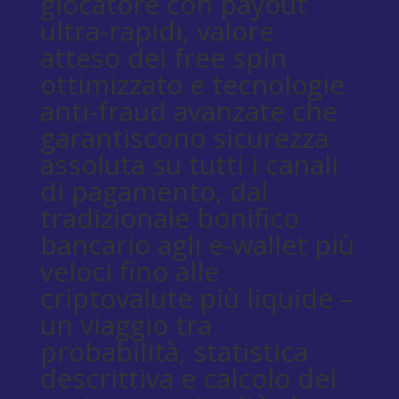
giocatore con payout
ultra‑rapidi, valore
atteso dei free spin
ottimizzato e tecnologie
anti‑fraud avanzate che
garantiscono sicurezza
assoluta su tutti i canali
di pagamento, dal
tradizionale bonifico
bancario agli e‑wallet più
veloci fino alle
criptovalute più liquide –
un viaggio tra
probabilità, statistica
descrittiva e calcolo del