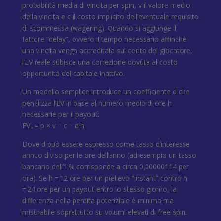
probabilità media di vincita per spin, v il valore medio
della vincita e c il costo implicito dell’eventuale requisito
di scommessa (wagering). Quando si aggiunge il
fattore “delay”, ovvero il tempo necessario affinché
una vincita venga accreditata sul conto del giocatore,
l’EV reale subisce una correzione dovuta al costo
opportunità del capitale inattivo.
Un modello semplice introduce un coefficiente d che
penalizza l’EV in base al numero medio di ore h
necessarie per il payout:
EVₚ = p × v − c − d·h
Dove d può essere espresso come tasso d’interesse
annuo diviso per le ore dell’anno (ad esempio un tasso
bancario dell’1 % corrisponde a circa 0,00000114 per
ora). Se h = 12 ore per un prelievo “instant” contro h
= 24 ore per un payout entro lo stesso giorno, la
differenza nella perdita potenziale è minima ma
misurabile soprattutto su volumi elevati di free spin.