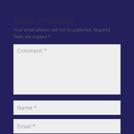
Submit a Comment
Your email address will not be published.
Required
fields are marked
*