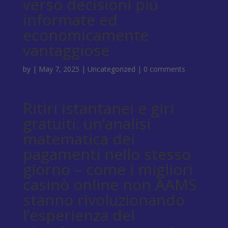
verso decisioni più
informate ed
economicamente
vantaggiose
by
|
May 7, 2025
|
Uncategorized
|
0 comments
Ritiri istantanei e giri
gratuiti: un’analisi
matematica dei
pagamenti nello stesso
giorno – come i migliori
casinò online non AAMS
stanno rivoluzionando
l’esperienza del