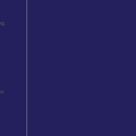
ag.
ot.