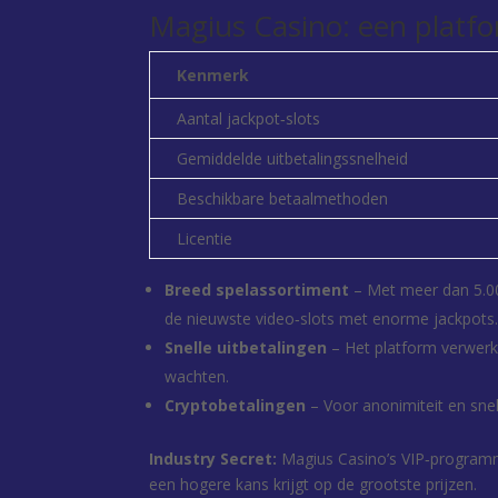
Magius Casino: een platfo
Kenmerk
Aantal jackpot‑slots
Gemiddelde uitbetalingssnelheid
Beschikbare betaalmethoden
Licentie
Breed spelassortiment
– Met meer dan 5.000
de nieuwste video‑slots met enorme jackpots
Snelle uitbetalingen
– Het platform verwerkt
wachten.
Cryptobetalingen
– Voor anonimiteit en sne
Industry Secret:
Magius Casino’s VIP‑programma
een hogere kans krijgt op de grootste prijzen.