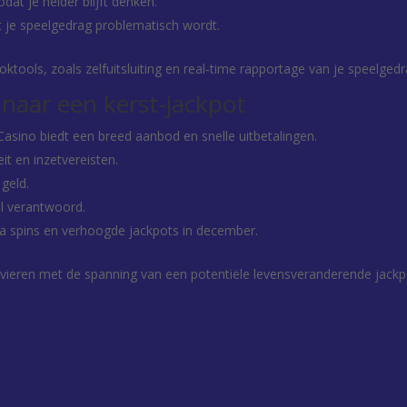
t je helder blijft denken.
 je speelgedrag problematisch wordt.
ktools, zoals zelfuitsluiting en real‑time rapportage van je speelgedr
naar een kerst‑jackpot
asino biedt een breed aanbod en snelle uitbetalingen.
eit en inzetvereisten.
geld.
l verantwoord.
a spins en verhoogde jackpots in december.
 vieren met de spanning van een potentiële levensveranderende jackp