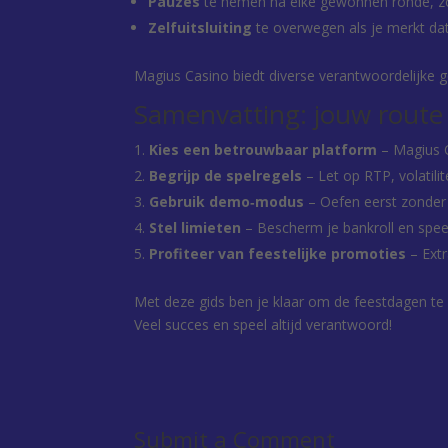
Pauzes
te nemen na elke gewonnen ronde, zoda
Zelfuitsluiting
te overwegen als je merkt dat
Magius Casino biedt diverse verantwoordelijke go
Samenvatting: jouw route 
Kies een betrouwbaar platform
– Magius C
Begrijp de spelregels
– Let op RTP, volatilit
Gebruik demo‑modus
– Oefen eerst zonder 
Stel limieten
– Bescherm je bankroll en spee
Profiteer van feestelijke promoties
– Extr
Met deze gids ben je klaar om de feestdagen te
Veel succes en speel altijd verantwoord!
Submit a Comment