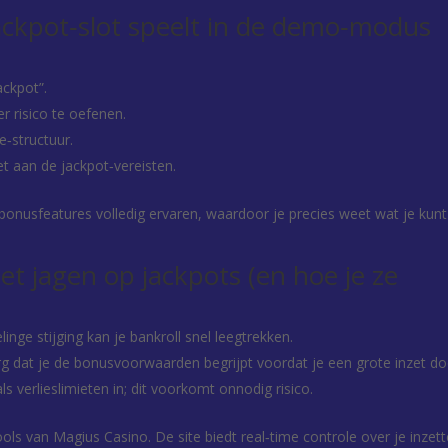
ackpot‑slot speelt in de demo‑modus
ackpot”.
 risico te oefenen.
e‑structuur.
et aan de jackpot‑vereisten.
nusfeatures volledig ervaren, waardoor je precies weet wat je kunt
et jagen op jackpots (en hoe je ze
linge stijging kan je bankroll snel leegtrekken.
g dat je de bonusvoorwaarden begrijpt voordat je een grote inzet do
ls verlieslimieten in; dit voorkomt onnodig risico.
ls van Magius Casino. De site biedt real‑time controle over je inzet