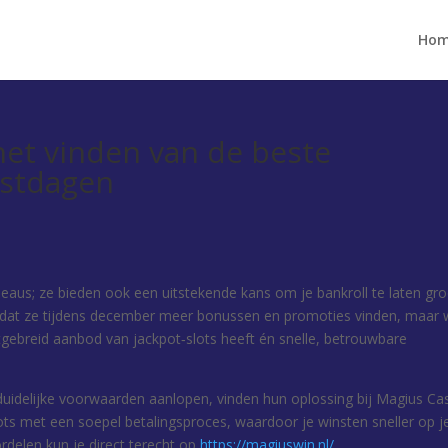
Ho
het vinden van de beste
eestdagen
s
eaus; ze bieden ook een uitstekende kans om je bankroll te laten gro
n dat ze tijdens december meer bonussen en promoties vinden, maar 
itgebreid aanbod van jackpot‑slots heeft én snelle, betrouwbare
nduidelijke voorwaarden aanlopen, vinden hun oplossing bij Magius Ca
ts met een soepel betalingsproces, waardoor je winsten sneller op j
rdelen kun je direct terecht op
https://magiuswin.nl/
.