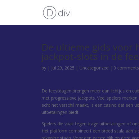
De ultieme gids voor 
jackpot‑slots in de f
by
|
Jul 29, 2025
|
Uncategorized
|
0 comment
De feestdagen brengen meer dan lichtjes en cad
met progressieve jackpots. Veel spelers merke
echt het verschil maakt, is een casino dat een u
uitbetalingen biedt.
Spelers die vaak tegen trage uitbetalingen of o
Het platform combineert een breed scala aan slo
rekening staan. Voor een eerste blik op deze voo