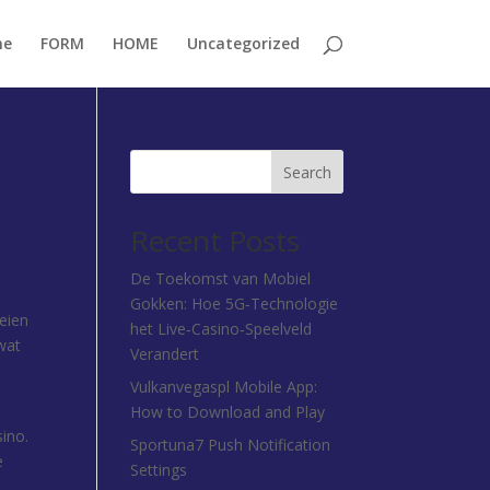
me
FORM
HOME
Uncategorized
Search
Recent Posts
De Toekomst van Mobiel
Gokken: Hoe 5G‑Technologie
eien
het Live‑Casino‑Speelveld
wat
Verandert
Vulkanvegaspl Mobile App:
How to Download and Play
sino.
Sportuna7 Push Notification
e
Settings