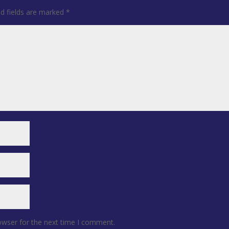
ed fields are marked
*
owser for the next time I comment.