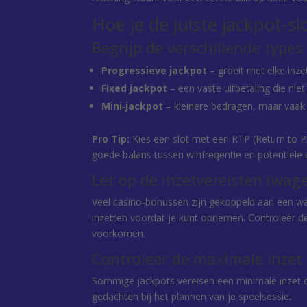
Hoe je de juiste jackpot‑sl
Begrijp de verschillende types
Progressieve jackpot
– groeit met elke inzet
Fixed jackpot
– een vaste uitbetaling die niet
Mini‑jackpot
– kleinere bedragen, maar vaak 
Pro Tip:
Kies een slot met een RTP (Return to Pla
goede balans tussen winfreqentie en potentiële u
Let op de inzetvereisten (wag
Veel casino‑bonussen zijn gekoppeld aan een wa
inzetten voordat je kunt opnemen. Controleer
voorkomen.
Controleer de maximale inzet
Sommige jackpots vereisen een minimale inzet o
gedachten bij het plannen van je speelsessie.