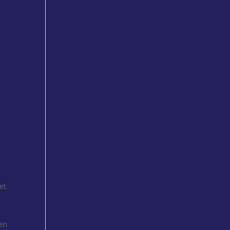
et.
ten