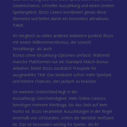
Gewinnchance, schneller Auszahlung und einem breiten
Spielangebot. Bizzo Casino kombiniert genau diese
Elemente und liefert damit ein besonders attraktives
Paket.
Im Vergleich zu vielen anderen Anbietern punktet Bizzo
mit einem Willkommensbonus, der sowohl
Einzahlungs‑ als auch
Bonus‑ohne‑Einzahlung‑Optionen umfasst. Während
manche Plattformen nur ein Standard‑Match‑Bonus
anbieten, bietet Bizzo zusätzlich Freispiele für
ausgewählte Titel. Das bedeutet sofort mehr Spielzeit
und höhere Chancen, den Jackpot zu knacken.
Ein weiterer Unterschied liegt in der
Auszahlungs‑Geschwindigkeit. Viele Online‑Casinos
benötigen mehrere Werktage, bis das Geld auf dem
Konto ist. Bizzo verarbeitet Auszahlungen in der Regel
innerhalb von 24 Stunden, sofern die Identität verifiziert
ist. Das ist besonders wichtig für Spieler, die ihr