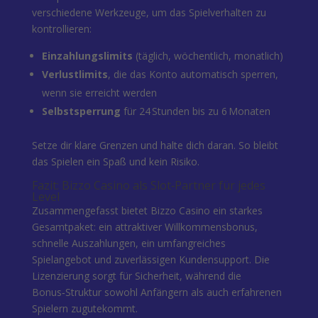
verschiedene Werkzeuge, um das Spielverhalten zu
kontrollieren:
Einzahlungslimits
(täglich, wöchentlich, monatlich)
Verlustlimits
, die das Konto automatisch sperren,
wenn sie erreicht werden
Selbstsperrung
für 24 Stunden bis zu 6 Monaten
Setze dir klare Grenzen und halte dich daran. So bleibt
das Spielen ein Spaß und kein Risiko.
Fazit: Bizzo Casino als Slot‑Partner für jedes
Level
Zusammengefasst bietet Bizzo Casino ein starkes
Gesamtpaket: ein attraktiver Willkommensbonus,
schnelle Auszahlungen, ein umfangreiches
Spielangebot und zuverlässigen Kundensupport. Die
Lizenzierung sorgt für Sicherheit, während die
Bonus‑Struktur sowohl Anfängern als auch erfahrenen
Spielern zugutekommt.