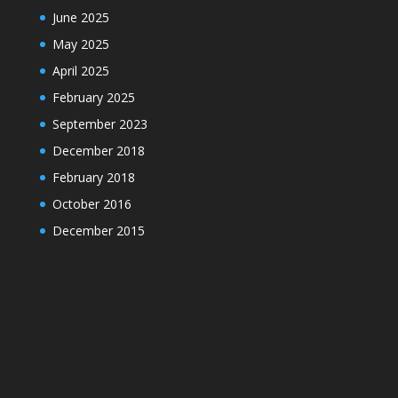
June 2025
May 2025
April 2025
February 2025
September 2023
December 2018
February 2018
October 2016
December 2015