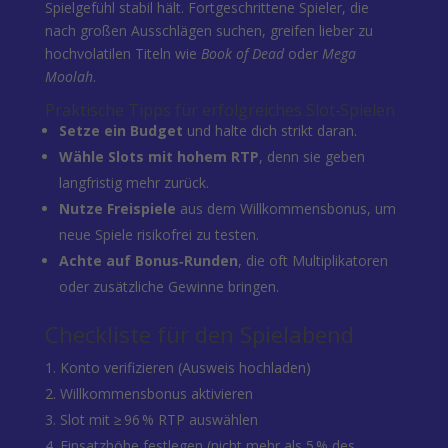
Spielgefühl stabil hält. Fortgeschrittene Spieler, die
nach großen Ausschlägen suchen, greifen lieber zu
hochvolatilen Titeln wie
Book of Dead
oder
Mega
Moolah
.
Praktische Tipps für erfolgreiches Slot‑Spielen
Setze ein Budget
und halte dich strikt daran.
Wähle Slots mit hohem RTP
, denn sie geben
langfristig mehr zurück.
Nutze Freispiele
aus dem Willkommensbonus, um
neue Spiele risikofrei zu testen.
Achte auf Bonus‑Runden
, die oft Multiplikatoren
oder zusätzliche Gewinne bringen.
Checkliste für den Spielabend
Konto verifizieren (Ausweis hochladen)
Willkommensbonus aktivieren
Slot mit ≥ 96 % RTP auswählen
Einsatzhöhe festlegen (nicht mehr als 5 % des