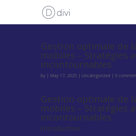
Gestion optimale de la
mobiles – Stratégies 
incontournables
by
|
May 17, 2025
|
Uncategorized
|
0 commen
Gestion optimale de la
mobiles – Stratégies 
incontournables
Introduction