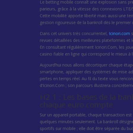
Le betting mobile connaît une explosion sans pr
parieurs, grâce à la vitesse des connexions LTE/
Cette mobilité apporte liberté mais aussi une te
gestion rigoureuse de la bankroll dès le premier
Dans cet univers très concurrentiel,
Icinori.com
s
revues détaillées des meilleures plateformes et l
En consultant régulièrement Icinori.Com, les joue
casino fiable en ligne qui correspond le mieux à le
Aujourd’hui nous allons décortiquer chaque étape
smartphone, appliquer des systèmes de mise adapt
pertes en temps réel. Au fil du texte vous renco
d’Icinori.Com ; son parcours illustrera concrète
H2 1 : Les bases de la ban
chaque euro compte
Sur un appareil portable, chaque transaction est 
quelques minutes seulement. La bankroll désigne
sportifs sur mobile ; elle doit être séparée du bu