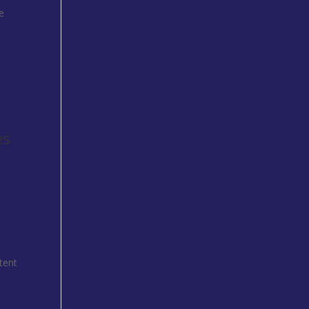
e
es
tent