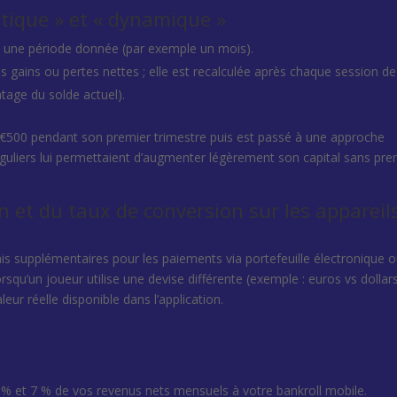
atique » et « dynamique »
t une période donnée (par exemple un mois).
 gains ou pertes nettes ; elle est recalculée après chaque session de
tage du solde actuel).
€500 pendant son premier trimestre puis est passé à une approche
éguliers lui permettaient d’augmenter légèrement son capital sans pre
n et du taux de conversion sur les appareil
is supplémentaires pour les paiements via portefeuille électronique 
orsqu’un joueur utilise une devise différente (exemple : euros vs dollars
eur réelle disponible dans l’application.
 % et 7 % de vos revenus nets mensuels à votre bankroll mobile.