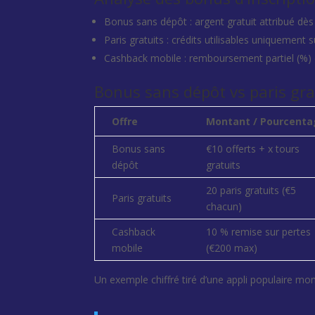
Bonus sans dépôt : argent gratuit attribué dès 
Paris gratuits : crédits utilisables uniquement
Cashback mobile : remboursement partiel (%) 
Bonus sans dépôt vs paris gra
Offre
Montant / Pourcent
Bonus sans
€10 offerts + x tours
dépôt
gratuits
20 paris gratuits (€5
Paris gratuits
chacun)
Cashback
10 % remise sur pertes
mobile
(€200 max)
Un exemple chiffré tiré d’une appli populaire m